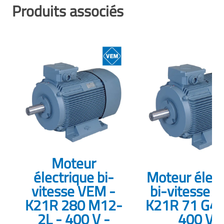
Produits associés
Moteur
électrique bi-
Moteur élect
vitesse VEM -
bi-vitesse 
K21R 280 M12-
K21R 71 G4-
2L - 400 V -
400 V -