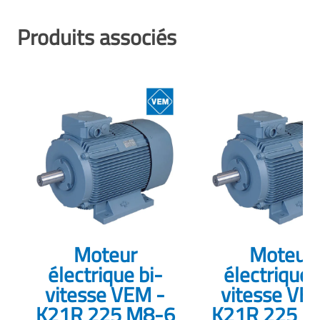
Produits associés
Moteur
Moteur
électrique bi-
électrique 
vitesse VEM -
vitesse VE
K21R 225 M8-6
K21R 225 M