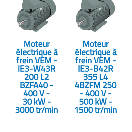
Moteur
Moteur
électrique à
électrique à
frein VEM -
frein VEM -
IE3-W43R
IE3-B42R
200 L2
355 L4
BZFA40 -
4BZFM 250
400 V -
- 400 V -
30 kW -
500 kW -
3000 tr/min
1500 tr/min