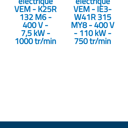
électrique
électrique
VEM - K25R
VEM - IE3-
132 M6 -
W41R 315
400 V -
MY8 - 400 V
7,5 kW -
- 110 kW -
1000 tr/min
750 tr/min