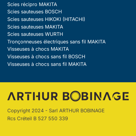
Scies récipro MAKITA
Scies sauteuses BOSCH
Scies sauteuses HIKOKI (HITACHI)
Scies sauteuses MAKITA
Scies sauteuses WURTH
Tronçonneuses électriques sans fil MAKITA
Visseuses à chocs MAKITA
Visseuses à chocs sans fil BOSCH
Visseuses à chocs sans fil MAKITA
Copyright 2024 - Sarl ARTHUR BOBINAGE
Rcs Créteil B 527 550 339