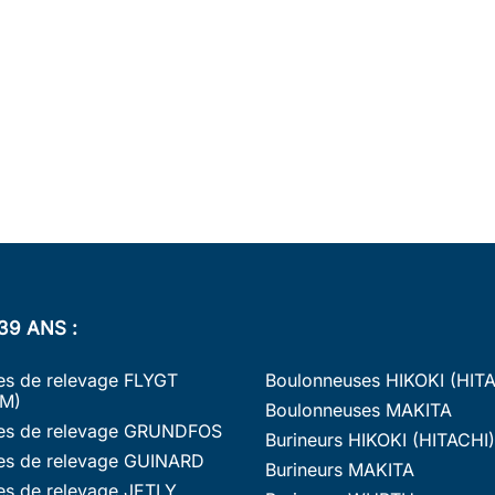
39 ANS :
s de relevage FLYGT
Boulonneuses HIKOKI (HIT
M)
Boulonneuses MAKITA
s de relevage GRUNDFOS
Burineurs HIKOKI (HITACHI)
s de relevage GUINARD
Burineurs MAKITA
s de relevage JETLY