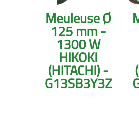
Meuleuse Ø
M
125 mm -
1300 W
HIKOKI
(HITACHI) -
G13SB3Y3Z