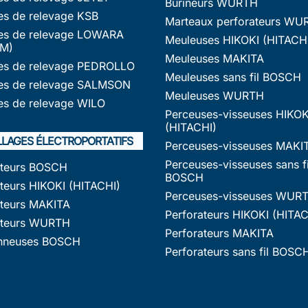
Burineurs WURTH
s de relevage KSB
Marteaux perforateurs WU
s de relevage LOWARA
Meuleuses HIKOKI (HITACH
M)
Meuleuses MAKITA
s de relevage PEDROLLO
Meuleuses sans fil BOSCH
s de relevage SALMSON
Meuleuses WURTH
s de relevage WILO
Perceuses-visseuses HIKOK
(HITACHI)
LLAGES ÉLECTROPORTATIFS
Perceuses-visseuses MAKI
Perceuses-visseuses sans fi
ateurs BOSCH
BOSCH
teurs HIKOKI (HITACHI)
Perceuses-visseuses WUR
ateurs MAKITA
Perforateurs HIKOKI (HITAC
ateurs WURTH
Perforateurs MAKITA
nneuses BOSCH
Perforateurs sans fil BOSC