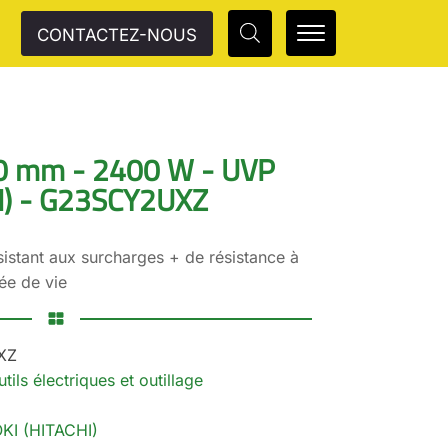
CONTACTEZ-NOUS
0 mm - 2400 W - UVP
I) - G23SCY2UXZ
istant aux surcharges + de résistance à
ée de vie
XZ
tils électriques et outillage
KI (HITACHI)