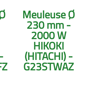
 Ø
Meuleuse Ø
230 mm -
2000 W
HIKOKI
-
(HITACHI) -
FZ
G23STWAZ