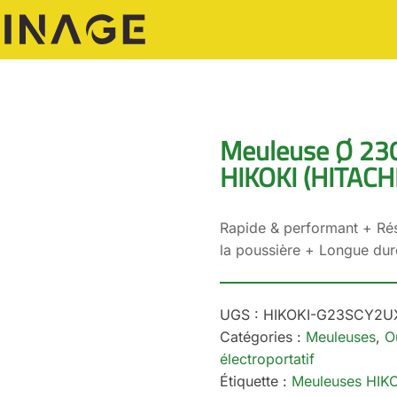
Meuleuse Ø 23
HIKOKI (HITACH
Rapide & performant + Rés
la poussière + Longue dur
UGS :
HIKOKI-G23SCY2U
Catégories :
Meuleuses
,
Ou
électroportatif
Étiquette :
Meuleuses HIKO