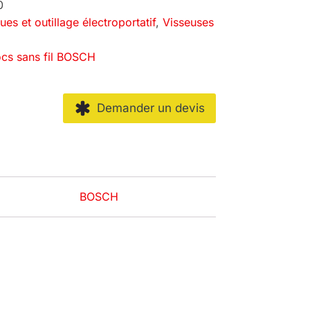
0
ques et outillage électroportatif
,
Visseuses
ocs sans fil BOSCH
Demander un devis
BOSCH