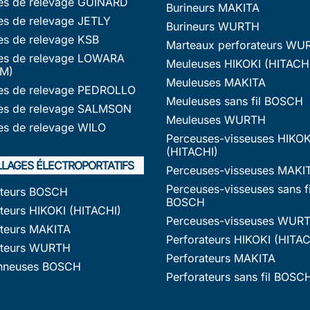
s de relevage GUINARD
Burineurs MAKITA
s de relevage JETLY
Burineurs WURTH
s de relevage KSB
Marteaux perforateurs WU
s de relevage LOWARA
Meuleuses HIKOKI (HITACH
M)
Meuleuses MAKITA
s de relevage PEDROLLO
Meuleuses sans fil BOSCH
s de relevage SALMSON
Meuleuses WURTH
s de relevage WILO
Perceuses-visseuses HIKOK
(HITACHI)
LLAGES ÉLECTROPORTATIFS
Perceuses-visseuses MAKI
Perceuses-visseuses sans fi
ateurs BOSCH
BOSCH
teurs HIKOKI (HITACHI)
Perceuses-visseuses WUR
ateurs MAKITA
Perforateurs HIKOKI (HITAC
ateurs WURTH
Perforateurs MAKITA
nneuses BOSCH
Perforateurs sans fil BOSC