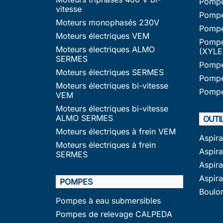
Pompe
vitesse
Pompe
Moteurs monophasés 230V
Pompe
Moteurs électriques VEM
Pompe
Moteurs électriques ALMO
(XYLE
SERMES
Pompe
Moteurs électriques SERMES
Pompe
Moteurs électriques bi-vitesse
Pompe
VEM
Moteurs électriques bi-vitesse
ALMO SERMES
OUTI
Moteurs électriques à frein VEM
Aspir
Moteurs électriques à frein
Aspira
SERMES
Aspir
Aspir
POMPES
Boulo
Pompes à eau submersibles
Pompes de relevage CALPEDA