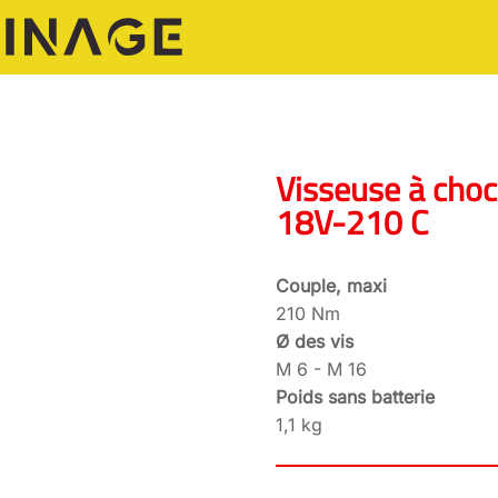
Visseuse à choc
18V-210 C
Couple, maxi
210 Nm
Ø des vis
M 6 - M 16
Poids sans batterie
1,1 kg