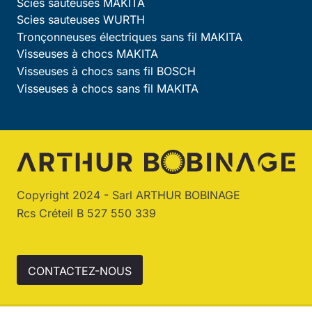
Scies sauteuses MAKITA
Scies sauteuses WURTH
Tronçonneuses électriques sans fil MAKITA
Visseuses à chocs MAKITA
Visseuses à chocs sans fil BOSCH
Visseuses à chocs sans fil MAKITA
Copyright 2024 - Sarl ARTHUR BOBINAGE
Rcs Créteil B 527 550 339
CONTACTEZ-NOUS