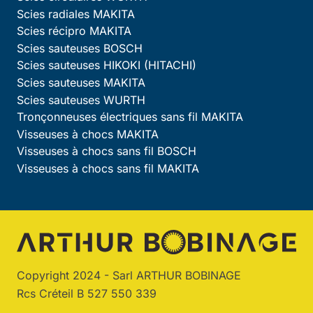
Scies radiales MAKITA
Scies récipro MAKITA
Scies sauteuses BOSCH
Scies sauteuses HIKOKI (HITACHI)
Scies sauteuses MAKITA
Scies sauteuses WURTH
Tronçonneuses électriques sans fil MAKITA
Visseuses à chocs MAKITA
Visseuses à chocs sans fil BOSCH
Visseuses à chocs sans fil MAKITA
Copyright 2024 - Sarl ARTHUR BOBINAGE
Rcs Créteil B 527 550 339