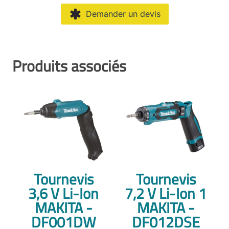
Demander un devis
Produits associés
Tournevis
Tournevis
3,6 V Li-Ion
7,2 V Li-Ion 1
MAKITA -
MAKITA -
DF001DW
DF012DSE