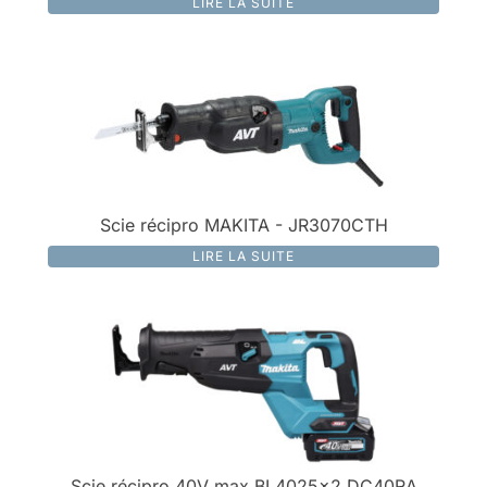
LIRE LA SUITE
Scie récipro MAKITA - JR3070CTH
LIRE LA SUITE
Scie récipro 40V max BL4025x2 DC40RA