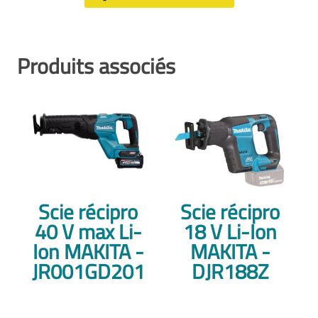
Produits associés
Scie récipro
Scie récipro
40 V max Li-
18 V Li-Ion
Ion MAKITA -
MAKITA -
JR001GD201
DJR188Z