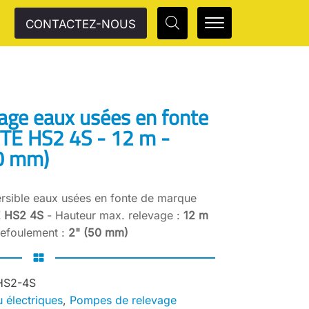
CONTACTEZ-NOUS
age eaux usées en fonte
TTE HS2 4S - 12 m -
50 mm)
sible eaux usées en fonte de marque
 HS2 4S
- Hauteur max. relevage :
12 m
refoulement :
2" (50 mm)
HS2-4S
 électriques
,
Pompes de relevage