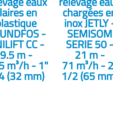
evage eaux
relevage ea
laires en
chargées e
plastique
inox JETLY 
UNDFOS -
SEMISOM
ILIFT CC -
SERIE 50 
9.5 m -
21 m -
5 m³/h - 1"
71 m³/h - 2
4 (32 mm)
1/2 (65 mm