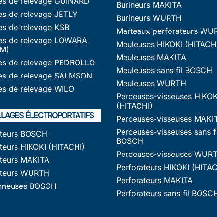
s de relevage GUINARD
Burineurs MAKITA
s de relevage JETLY
Burineurs WURTH
s de relevage KSB
Marteaux perforateurs WU
s de relevage LOWARA
Meuleuses HIKOKI (HITACH
M)
Meuleuses MAKITA
s de relevage PEDROLLO
Meuleuses sans fil BOSCH
s de relevage SALMSON
Meuleuses WURTH
s de relevage WILO
Perceuses-visseuses HIKOK
(HITACHI)
LLAGES ÉLECTROPORTATIFS
Perceuses-visseuses MAKI
Perceuses-visseuses sans fi
ateurs BOSCH
BOSCH
teurs HIKOKI (HITACHI)
Perceuses-visseuses WUR
ateurs MAKITA
Perforateurs HIKOKI (HITAC
ateurs WURTH
Perforateurs MAKITA
nneuses BOSCH
Perforateurs sans fil BOSC