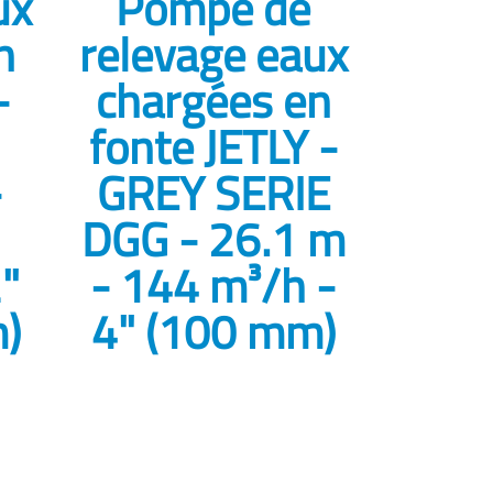
ux
Pompe de
n
relevage eaux
-
chargées en
fonte JETLY -
-
GREY SERIE
DGG - 26.1 m
"
- 144 m³/h -
)
4" (100 mm)