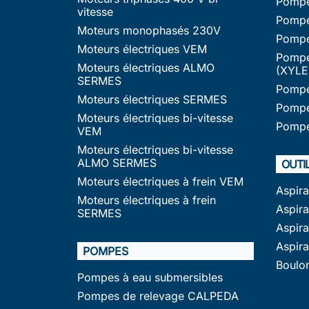
Pompe
vitesse
Pompe
Moteurs monophasés 230V
Pompe
Moteurs électriques VEM
Pompe
Moteurs électriques ALMO
(XYLE
SERMES
Pompe
Moteurs électriques SERMES
Pompe
Moteurs électriques bi-vitesse
Pompe
VEM
Moteurs électriques bi-vitesse
ALMO SERMES
OUTI
Moteurs électriques à frein VEM
Aspir
Moteurs électriques à frein
Aspira
SERMES
Aspir
Aspir
POMPES
Boulo
Pompes à eau submersibles
Pompes de relevage CALPEDA