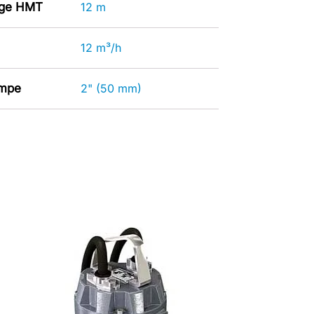
age HMT
12 m
12 m³/h
ompe
2" (50 mm)