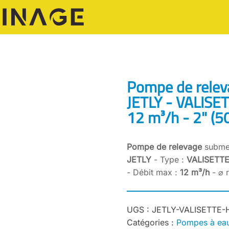
Pompe de relev
JETLY - VALISE
12 m³/h - 2" (
Pompe de relevage
submer
JETLY
- Type :
VALISETTE
- Débit max :
12 m³/h
- ⌀ 
UGS :
JETLY-VALISETTE-
Catégories :
Pompes à eau