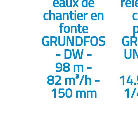
eaux de
rel
chantier en
c
fonte
GRUNDFOS
GR
- DW -
UN
98 m -
82 m³/h -
14.
150 mm
1/