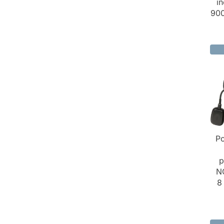
i
900
Po
p
N
8