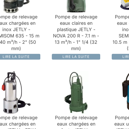
mpe de relevage
Pompe de relevage
Pompe
aux chargées en
eaux claires en
eaux 
inox JETLY -
plastique JETLY -
ino
MISOM 635 - 15 m
NOVA 200 R - 7.1 m -
SEM
 40 m³/h - 2" (50
13 m³/h - 1" 1/4 (32
10.5 m 
mm)
mm)
LIRE LA SUITE
LIRE LA SUITE
LIR
mpe de relevage
Pompe de relevage
Pompe
aux chargées en
eaux chargées en
eaux u