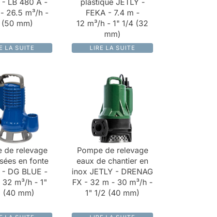
- LB 480 A -
plastique JETLY -
 - 26.5 m³/h -
FEKA - 7.4 m -
 (50 mm)
12 m³/h - 1" 1/4 (32
mm)
E LA SUITE
LIRE LA SUITE
 de relevage
Pompe de relevage
sées en fonte
eaux de chantier en
 - DG BLUE -
inox JETLY - DRENAG
 32 m³/h - 1"
FX - 32 m - 30 m³/h -
2 (40 mm)
1" 1/2 (40 mm)