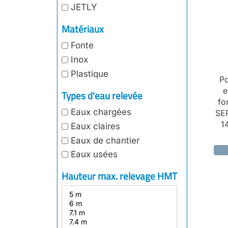
JETLY
Matériaux
Fonte
Inox
Plastique
Po
e
Types d'eau relevée
fo
Eaux chargées
SER
1
Eaux claires
Eaux de chantier
Eaux usées
Hauteur max. relevage HMT