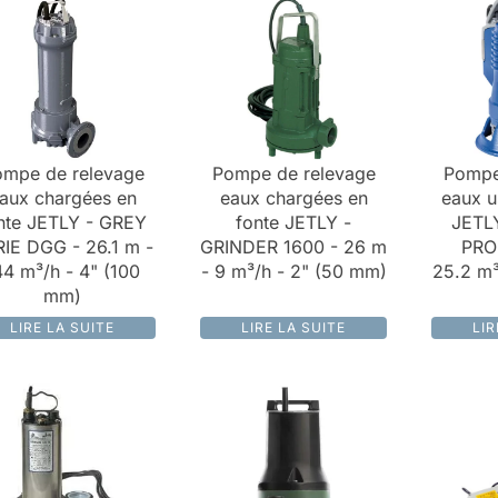
mpe de relevage
Pompe de relevage
Pompe
aux chargées en
eaux chargées en
eaux u
nte JETLY - GREY
fonte JETLY -
JETL
IE DGG - 26.1 m -
GRINDER 1600 - 26 m
PRO 
44 m³/h - 4" (100
- 9 m³/h - 2" (50 mm)
25.2 m³
mm)
LIRE LA SUITE
LIRE LA SUITE
LIR