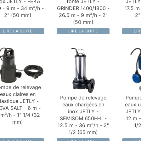
nox JETLY - FEKA
fonte JETLY -
JETLY 
 - 9 m - 34 m³/h -
GRINDER 1400/1800 -
17.5 m
2" (50 mm)
26.5 m - 9 m³/h - 2"
2"
(50 mm)
LIRE LA SUITE
LIRE LA SUITE
LIR
mpe de relevage
eaux claires en
Pompe de relevage
Pompe
lastique JETLY -
eaux chargées en
eaux u
OVA SALT - 6 m -
inox JETLY -
JETLY
 m³/h - 1" 1/4 (32
SEMISOM 650H-L -
12 m -
mm)
12.5 m - 36 m³/h - 2"
1/
1/2 (65 mm)