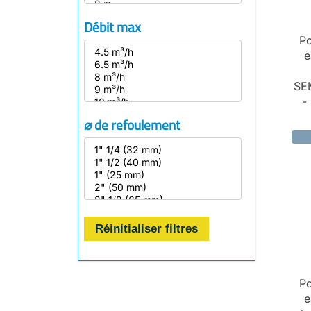
Débit max
Po
e
SE
-
⌀ de refoulement
Réinitialiser filtres
Po
e