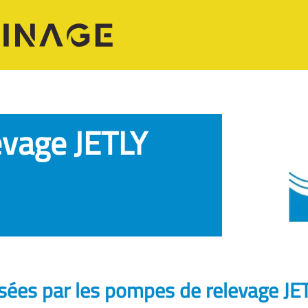
vage JETLY
usées par les pompes de relevage JE