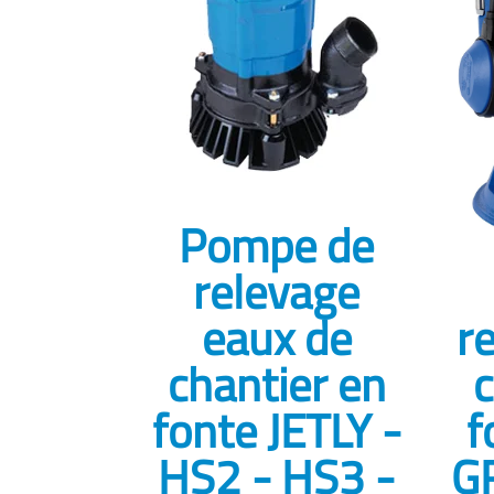
Pompe de
relevage
eaux de
r
chantier en
fonte JETLY -
f
HS2 - HS3 -
G