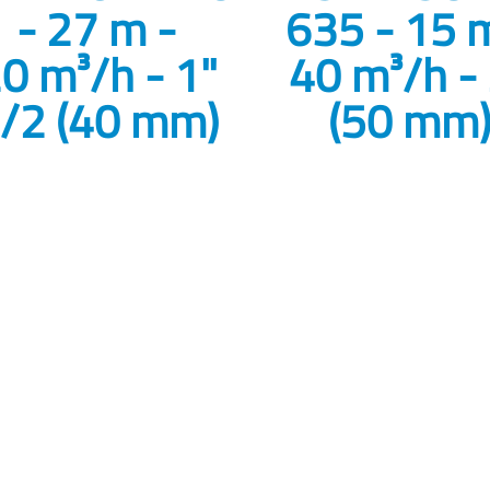
- 27 m -
635 - 15 
0 m³/h - 1"
40 m³/h -
/2 (40 mm)
(50 mm