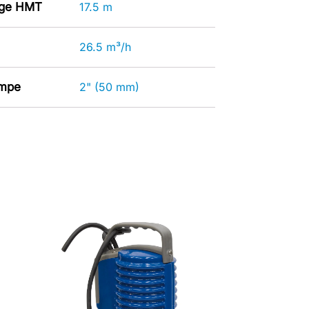
age HMT
17.5 m
26.5 m³/h
ompe
2" (50 mm)