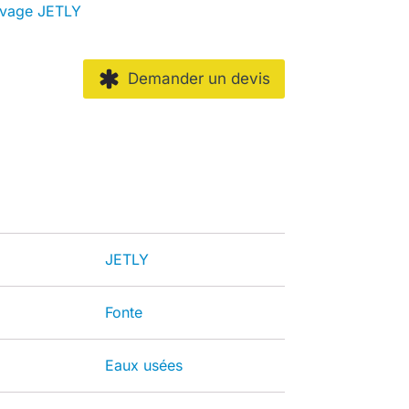
evage JETLY
Demander un devis
JETLY
Fonte
Eaux usées