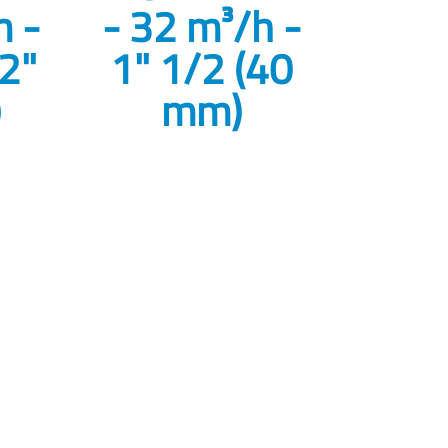
m -
- 32 m³/h -
 2"
1" 1/2 (40
)
mm)