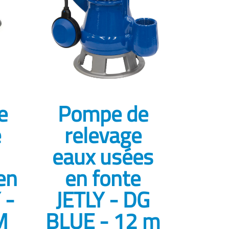
e
Pompe de
e
relevage
eaux usées
en
en fonte
 -
JETLY - DG
M
BLUE - 12 m