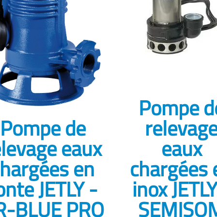
Pompe d
Pompe de
relevag
elevage eaux
eaux
chargées en
chargées 
onte JETLY -
inox JETLY
R-BLUE PRO
SEMISO