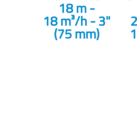
18 m -
18 m³/h - 3"
2
(75 mm)
1