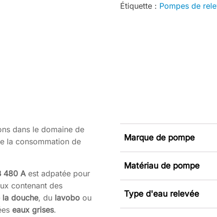
Étiquette :
Pompes de rel
ons dans le domaine de
Marque de pompe
n de la consommation de
Matériau de pompe
 480 A
est adpatée pour
aux contenant des
Type d'eau relevée
 la douche
, du
lavobo
ou
lées
eaux grises
.