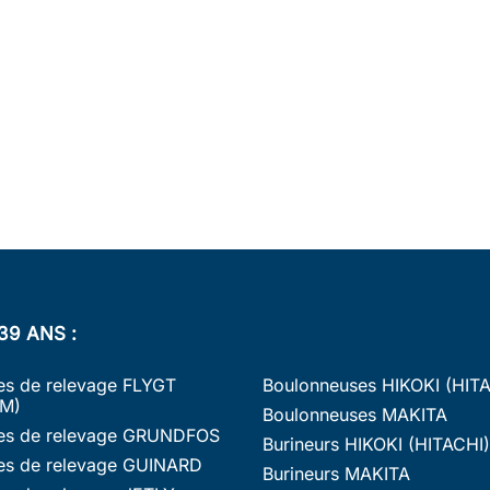
39 ANS :
s de relevage FLYGT
Boulonneuses HIKOKI (HIT
M)
Boulonneuses MAKITA
s de relevage GRUNDFOS
Burineurs HIKOKI (HITACHI)
s de relevage GUINARD
Burineurs MAKITA