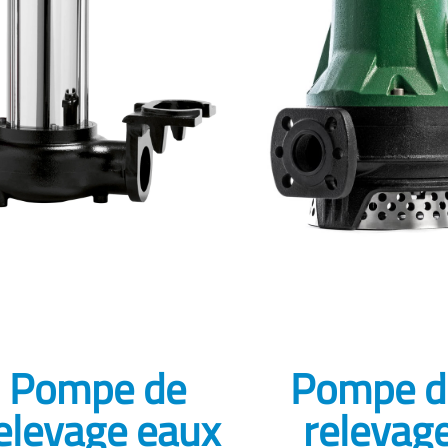
Pompe de
Pompe d
elevage eaux
relevag