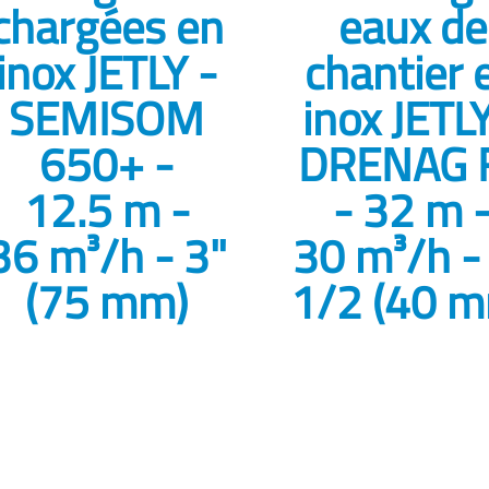
chargées en
eaux de
inox JETLY -
chantier 
SEMISOM
inox JETLY
650+ -
DRENAG 
12.5 m -
- 32 m 
36 m³/h - 3"
30 m³/h -
(75 mm)
1/2 (40 