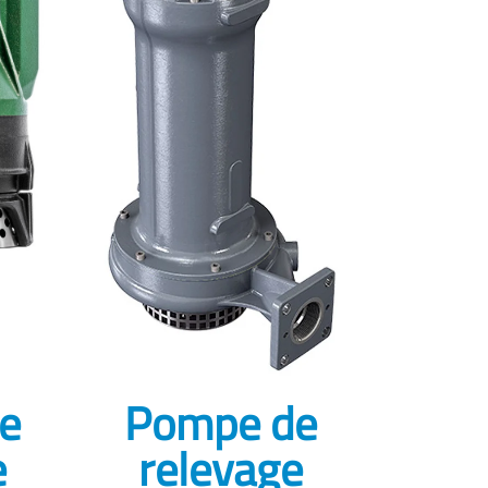
e
Pompe de
e
relevage