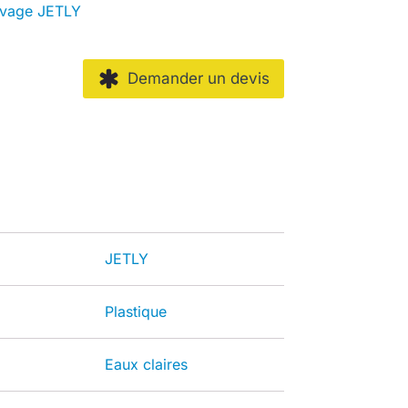
evage JETLY
Demander un devis
JETLY
Plastique
Eaux claires