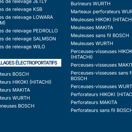
s de relevage JETLY
Burineurs WURTH
s de relevage KSB
Marteaux perforateurs WU
s de relevage LOWARA
Meuleuses HIKOKI (HITACH
M)
Meuleuses MAKITA
s de relevage PEDROLLO
Meuleuses sans fil BOSCH
s de relevage SALMSON
Meuleuses WURTH
s de relevage WILO
Perceuses-visseuses HIKOK
(HITACHI)
LLAGES ÉLECTROPORTATIFS
Perceuses-visseuses MAKI
Perceuses-visseuses sans fi
ateurs BOSCH
BOSCH
teurs HIKOKI (HITACHI)
Perceuses-visseuses WUR
ateurs MAKITA
Perforateurs HIKOKI (HITAC
ateurs WURTH
Perforateurs MAKITA
nneuses BOSCH
Perforateurs sans fil BOSC