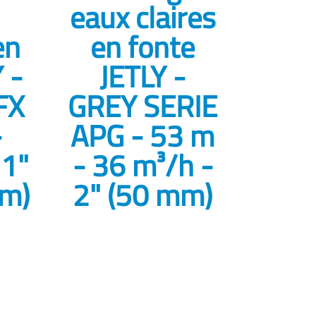
eaux claires
en
en fonte
 -
JETLY -
FX
GREY SERIE
-
APG - 53 m
 1"
- 36 m³/h -
mm)
2" (50 mm)