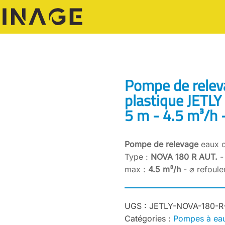
Pompe de releva
plastique JETLY
5 m - 4.5 m³/h 
Pompe de relevage
eaux c
Type :
NOVA 180 R AUT.
-
max :
4.5 m³/h
- ⌀ refoul
UGS :
JETLY-NOVA-180-R
Catégories :
Pompes à eau