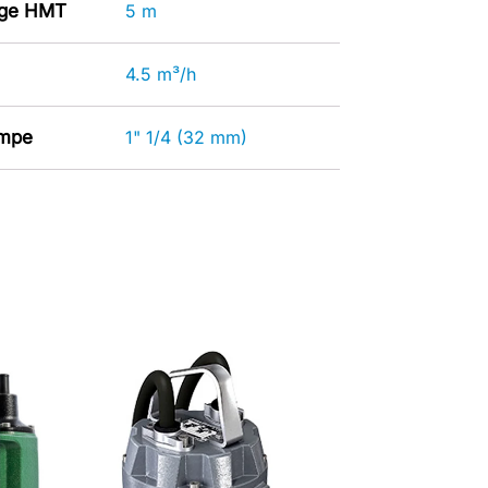
age HMT
5 m
4.5 m³/h
ompe
1" 1/4 (32 mm)