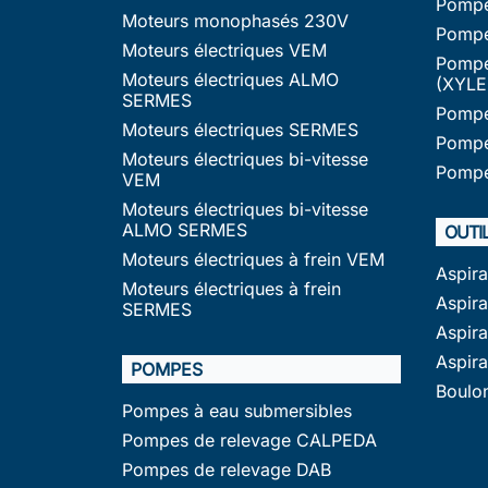
Pompe
Moteurs monophasés 230V
Pompe
Moteurs électriques VEM
Pompe
Moteurs électriques ALMO
(XYLE
SERMES
Pompe
Moteurs électriques SERMES
Pompe
Moteurs électriques bi-vitesse
Pompe
VEM
Moteurs électriques bi-vitesse
ALMO SERMES
OUTI
Moteurs électriques à frein VEM
Aspir
Moteurs électriques à frein
Aspira
SERMES
Aspir
Aspir
POMPES
Boulo
Pompes à eau submersibles
Pompes de relevage CALPEDA
Pompes de relevage DAB