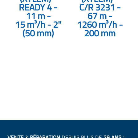
READY 4 -
C/R 3231 -
11 m -
67 m -
15 m³/h - 2"
1260 m³/h -
(50 mm)
200 mm
VENTE
&
RÉPARATION
DEPUIS PLUS DE
39 ANS :