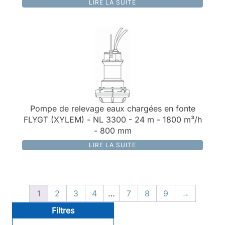
LIRE LA SUITE
Pompe de relevage eaux chargées en fonte
FLYGT (XYLEM) - NL 3300 - 24 m - 1800 m³/h
- 800 mm
LIRE LA SUITE
1
2
3
4
…
7
8
9
→
Filtres