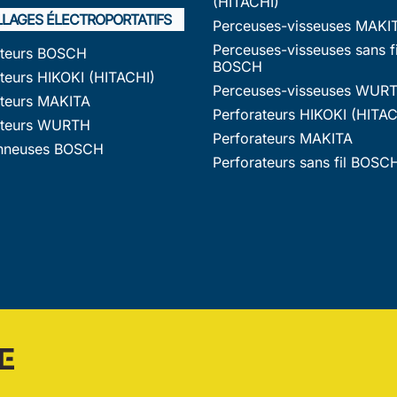
(HITACHI)
LLAGES ÉLECTROPORTATIFS
Perceuses-visseuses MAKI
Perceuses-visseuses sans fi
ateurs BOSCH
BOSCH
teurs HIKOKI (HITACHI)
Perceuses-visseuses WUR
ateurs MAKITA
Perforateurs HIKOKI (HITAC
ateurs WURTH
Perforateurs MAKITA
nneuses BOSCH
Perforateurs sans fil BOSC