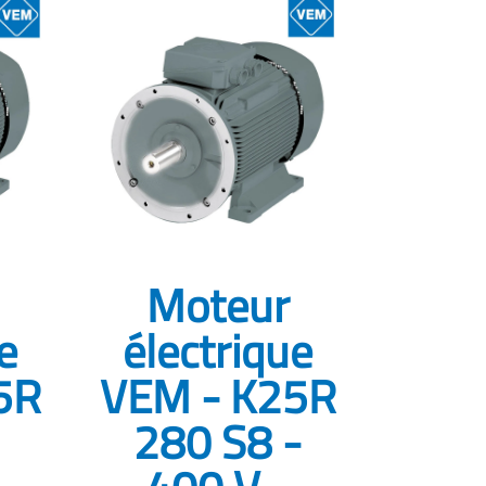
Moteur
e
électrique
5R
VEM - K25R
280 S8 -