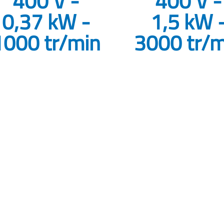
400 V -
400 V -
0,37 kW -
1,5 kW 
1000 tr/min
3000 tr/m