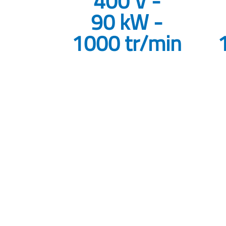
400 V -
90 kW -
1000 tr/min