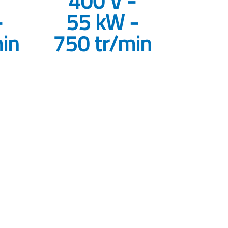
400 V -
-
55 kW -
in
750 tr/min