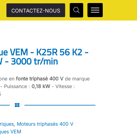
CONTACTEZ-NOUS
que VEM - K25R 56 K2 -
W - 3000 tr/min
rone en
fonte triphasé 400 V
de marque
- Puissance :
0,18 kW
- Vitesse :
5
riques
,
Moteurs triphasés 400 V
iques VEM