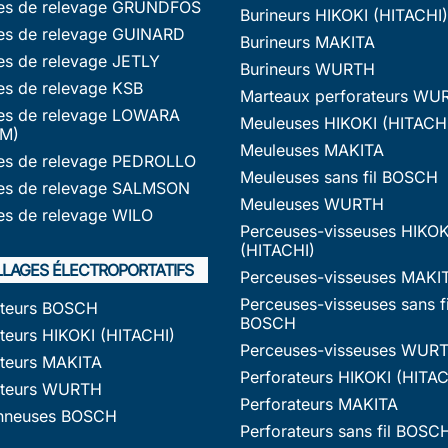
s de relevage GRUNDFOS
Burineurs HIKOKI (HITACHI)
s de relevage GUINARD
Burineurs MAKITA
s de relevage JETLY
Burineurs WURTH
s de relevage KSB
Marteaux perforateurs WU
s de relevage LOWARA
Meuleuses HIKOKI (HITACH
M)
Meuleuses MAKITA
s de relevage PEDROLLO
Meuleuses sans fil BOSCH
s de relevage SALMSON
Meuleuses WURTH
s de relevage WILO
Perceuses-visseuses HIKOK
(HITACHI)
LLAGES ÉLECTROPORTATIFS
Perceuses-visseuses MAKI
Perceuses-visseuses sans fi
ateurs BOSCH
BOSCH
teurs HIKOKI (HITACHI)
Perceuses-visseuses WUR
ateurs MAKITA
Perforateurs HIKOKI (HITAC
ateurs WURTH
Perforateurs MAKITA
nneuses BOSCH
Perforateurs sans fil BOSC