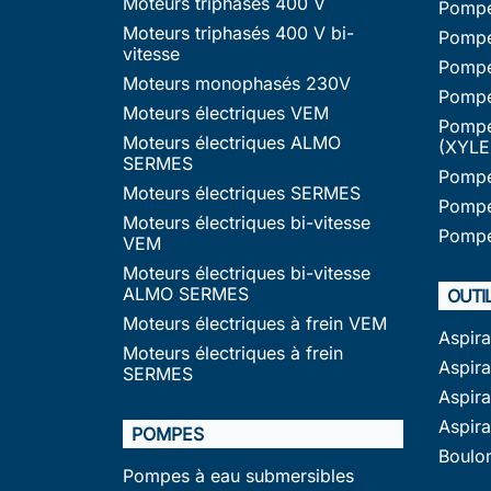
Moteurs triphasés 400 V
Pompe
Moteurs triphasés 400 V bi-
Pompe
vitesse
Pompe
Moteurs monophasés 230V
Pompe
Moteurs électriques VEM
Pompe
Moteurs électriques ALMO
(XYLE
SERMES
Pompe
Moteurs électriques SERMES
Pompe
Moteurs électriques bi-vitesse
Pompe
VEM
Moteurs électriques bi-vitesse
ALMO SERMES
OUTI
Moteurs électriques à frein VEM
Aspir
Moteurs électriques à frein
Aspira
SERMES
Aspir
Aspir
POMPES
Boulo
Pompes à eau submersibles