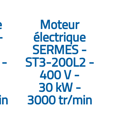
e
Moteur
-
électrique
SERMES -
-
ST3-200L2 -
400 V -
30 kW -
in
3000 tr/min