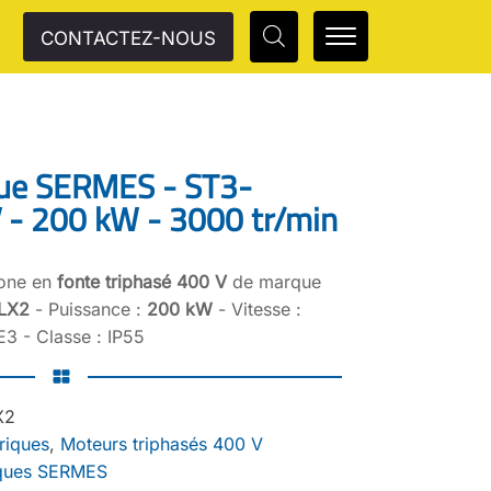
CONTACTEZ-NOUS
que SERMES - ST3-
 - 200 kW - 3000 tr/min
rone en
fonte triphasé 400 V
de marque
LX2
- Puissance :
200 kW
- Vitesse :
3 - Classe : IP55
X2
riques
,
Moteurs triphasés 400 V
iques SERMES