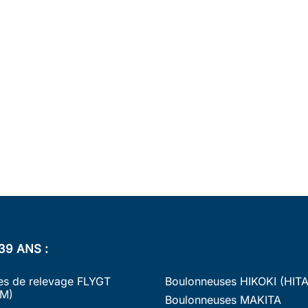
39 ANS :
s de relevage FLYGT
Boulonneuses HIKOKI (HIT
M)
Boulonneuses MAKITA