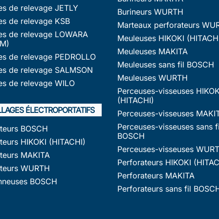
s de relevage JETLY
Burineurs WURTH
s de relevage KSB
Marteaux perforateurs WU
s de relevage LOWARA
Meuleuses HIKOKI (HITACH
M)
Meuleuses MAKITA
s de relevage PEDROLLO
Meuleuses sans fil BOSCH
s de relevage SALMSON
Meuleuses WURTH
s de relevage WILO
Perceuses-visseuses HIKOK
(HITACHI)
LLAGES ÉLECTROPORTATIFS
Perceuses-visseuses MAKI
Perceuses-visseuses sans fi
ateurs BOSCH
BOSCH
teurs HIKOKI (HITACHI)
Perceuses-visseuses WUR
ateurs MAKITA
Perforateurs HIKOKI (HITAC
ateurs WURTH
Perforateurs MAKITA
nneuses BOSCH
Perforateurs sans fil BOSC