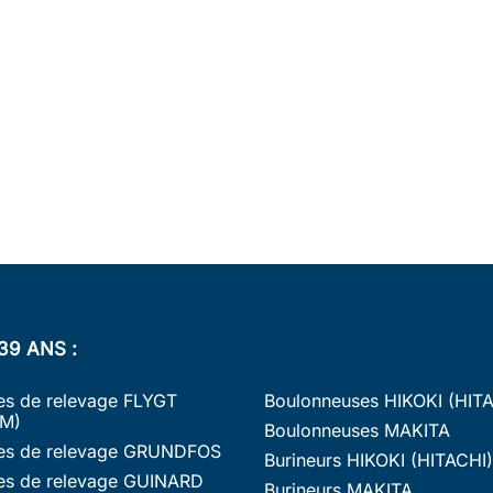
39 ANS :
s de relevage FLYGT
Boulonneuses HIKOKI (HIT
M)
Boulonneuses MAKITA
s de relevage GRUNDFOS
Burineurs HIKOKI (HITACHI)
s de relevage GUINARD
Burineurs MAKITA