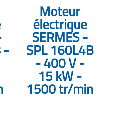
Moteur
e
électrique
-
SERMES -
 -
SPL 160L4B
- 400 V -
15 kW -
n
1500 tr/min