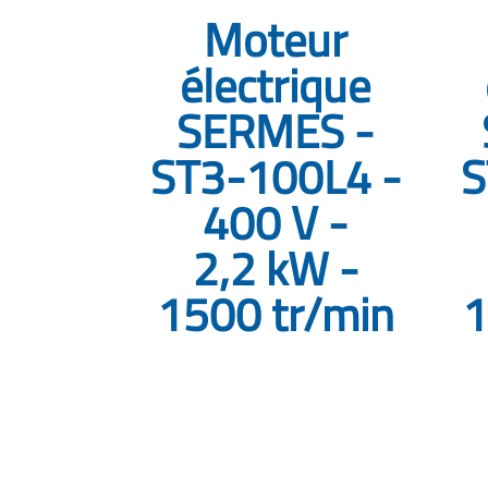
Moteur
électrique
SERMES -
ST3-100L4 -
S
400 V -
2,2 kW -
1500 tr/min
1