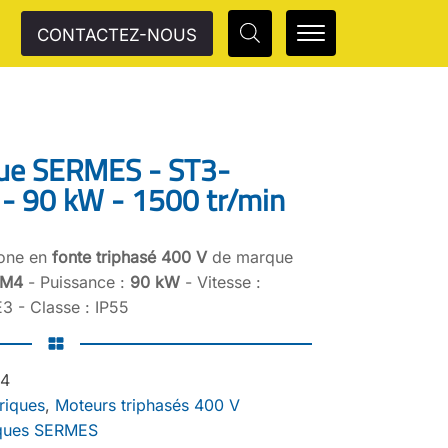
CONTACTEZ-NOUS
que SERMES - ST3-
- 90 kW - 1500 tr/min
rone en
fonte triphasé 400 V
de marque
0M4
- Puissance :
90 kW
- Vitesse :
3 - Classe : IP55
4
riques
,
Moteurs triphasés 400 V
iques SERMES