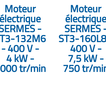
Moteur
Moteur
électrique
électriqu
SERMES -
SERMES 
T3-132M6
ST3-160L8
- 400 V -
400 V -
4 kW -
7,5 kW -
000 tr/min
750 tr/mi