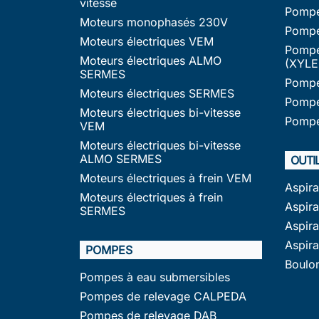
vitesse
Pompe
Moteurs monophasés 230V
Pompe
Moteurs électriques VEM
Pompe
Moteurs électriques ALMO
(XYLE
SERMES
Pompe
Moteurs électriques SERMES
Pompe
Moteurs électriques bi-vitesse
Pompe
VEM
Moteurs électriques bi-vitesse
ALMO SERMES
OUTI
Moteurs électriques à frein VEM
Aspir
Moteurs électriques à frein
Aspira
SERMES
Aspir
Aspir
POMPES
Boulo
Pompes à eau submersibles
Pompes de relevage CALPEDA
Pompes de relevage DAB