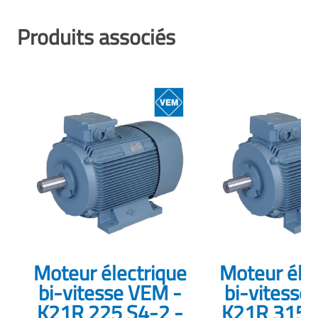
Produits associés
Moteur électrique
Moteur éle
bi-vitesse VEM -
bi-vitesse
K21R 225 S4-2 -
K21R 315L