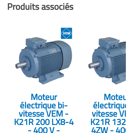
Produits associés
Moteur
Moteur
électrique bi-
électrique 
vitesse VEM -
vitesse VE
K21R 200 LX8-4
K21R 132 
- 400 V -
4ZW - 400 