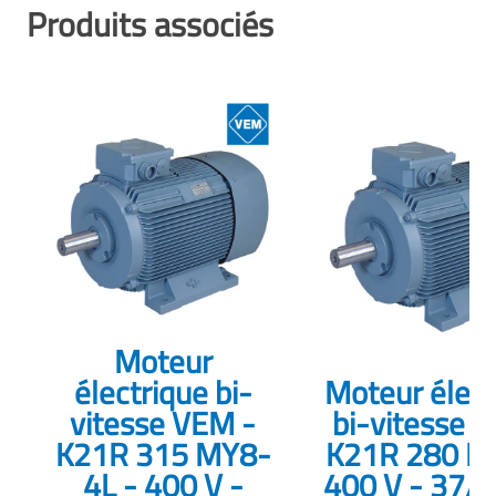
Produits associés
Moteur
électrique bi-
Moteur élect
vitesse VEM -
bi-vitesse 
K21R 315 MY8-
K21R 280 M
4L - 400 V -
400 V - 37/