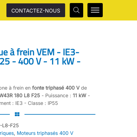
CONTACTEZ-NOUS
ue à frein VEM - IE3-
5 - 400 V - 11 kW -
one à frein en
fonte triphasé 400 V
de
-W43R 180 L8 F25
- Puissance :
11 kW
-
ent : IE3 - Classe : IP55
-L8-F25
riques
,
Moteurs triphasés 400 V