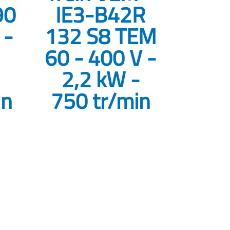
90
IE3-B42R
 -
132 S8 TEM
60 - 400 V -
2,2 kW -
in
750 tr/min