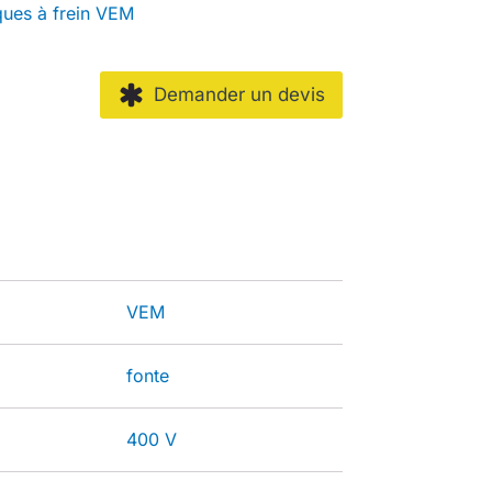
ques à frein VEM
Demander un devis
VEM
fonte
400 V