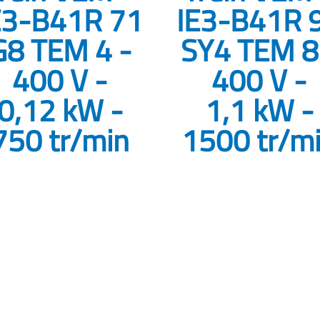
E3-B41R 71
IE3-B41R 
G8 TEM 4 -
SY4 TEM 8
400 V -
400 V -
0,12 kW -
1,1 kW -
750 tr/min
1500 tr/m