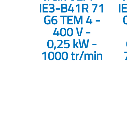
IE3-B41R 71
I
G6 TEM 4 -
400 V -
0,25 kW -
1000 tr/min