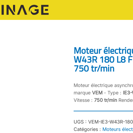
Moteur électriq
W43R 180 L8 F2
750 tr/min
Moteur électrique asynchr
marque
VEM
- Type :
IE3
Vitesse :
750 tr/min
Rendem
UGS :
VEM-IE3-W43R-180
Catégories :
Moteurs élect