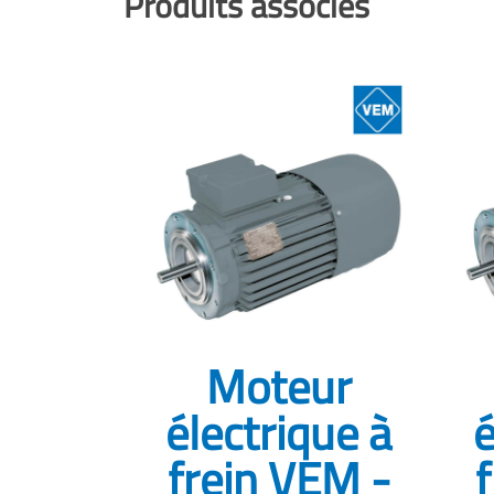
Produits associés
Moteur
électrique à
é
frein VEM -