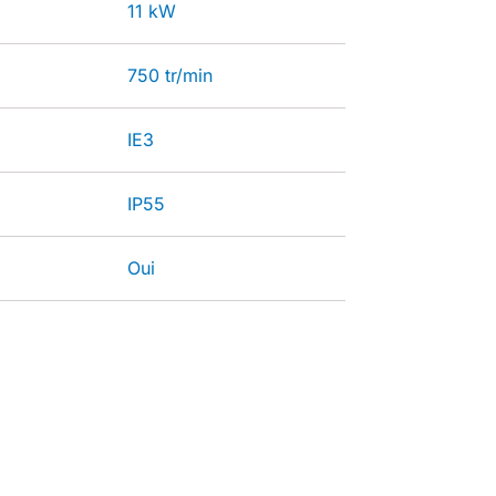
11 kW
750 tr/min
IE3
IP55
Oui