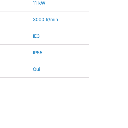
11 kW
3000 tr/min
IE3
IP55
Oui