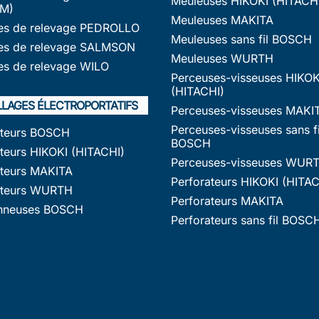
Meuleuses HIKOKI (HITACH
M)
Meuleuses MAKITA
s de relevage PEDROLLO
Meuleuses sans fil BOSCH
s de relevage SALMSON
Meuleuses WURTH
s de relevage WILO
Perceuses-visseuses HIKOK
(HITACHI)
LLAGES ÉLECTROPORTATIFS
Perceuses-visseuses MAKI
Perceuses-visseuses sans fi
ateurs BOSCH
BOSCH
teurs HIKOKI (HITACHI)
Perceuses-visseuses WUR
ateurs MAKITA
Perforateurs HIKOKI (HITAC
ateurs WURTH
Perforateurs MAKITA
nneuses BOSCH
Perforateurs sans fil BOSC