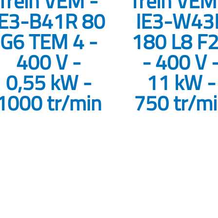
frein VEM -
frein VEM
IE3-B41R 80
IE3-W43
G6 TEM 4 -
180 L8 F
400 V -
- 400 V 
0,55 kW -
11 kW -
1000 tr/min
750 tr/m