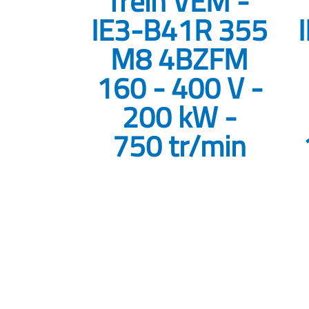
frein VEM -
IE3-B41R 355
M8 4BZFM
160 - 400 V -
200 kW -
750 tr/min