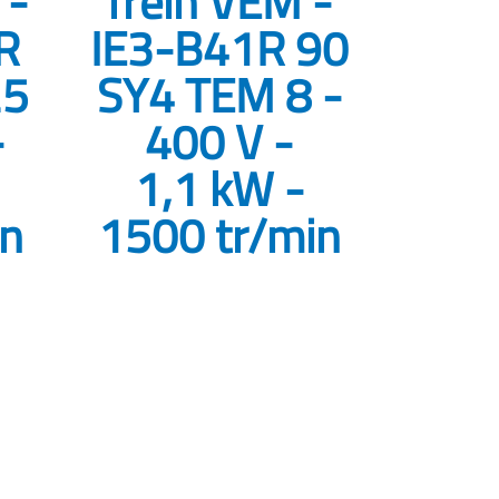
 -
frein VEM -
R
IE3-B41R 90
25
SY4 TEM 8 -
-
400 V -
1,1 kW -
in
1500 tr/min