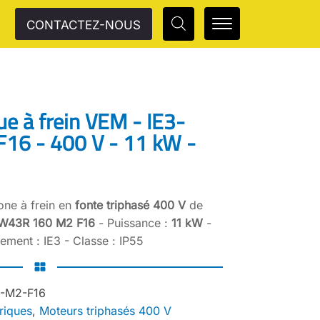
CONTACTEZ-NOUS
ue à frein VEM - IE3-
16 - 400 V - 11 kW -
one à frein en
fonte triphasé 400 V
de
-W43R 160 M2 F16
- Puissance :
11 kW
-
ment : IE3 - Classe : IP55
-M2-F16
riques
,
Moteurs triphasés 400 V