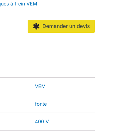
ques à frein VEM
Demander un devis
VEM
fonte
400 V