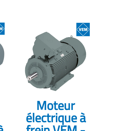
Moteur
électrique à
à
frein VEM -