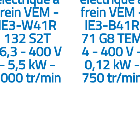
frein VEM -
frein VEM 
IE3-W41R
IE3-B41R
132 S2T
71 G8 TE
6,3 - 400 V
4 - 400 V 
- 5,5 kW -
0,12 kW -
000 tr/min
750 tr/mi