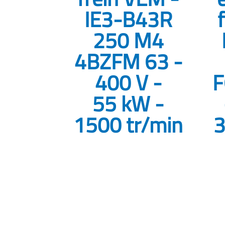
IE3-B43R
250 M4
4BZFM 63 -
400 V -
F
55 kW -
1500 tr/min
3