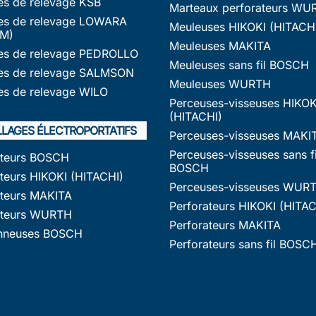
s de relevage KSB
Marteaux perforateurs WU
s de relevage LOWARA
Meuleuses HIKOKI (HITACH
M)
Meuleuses MAKITA
s de relevage PEDROLLO
Meuleuses sans fil BOSCH
s de relevage SALMSON
Meuleuses WURTH
s de relevage WILO
Perceuses-visseuses HIKOK
(HITACHI)
LLAGES ÉLECTROPORTATIFS
Perceuses-visseuses MAKI
Perceuses-visseuses sans fi
ateurs BOSCH
BOSCH
teurs HIKOKI (HITACHI)
Perceuses-visseuses WUR
ateurs MAKITA
Perforateurs HIKOKI (HITAC
ateurs WURTH
Perforateurs MAKITA
nneuses BOSCH
Perforateurs sans fil BOSC