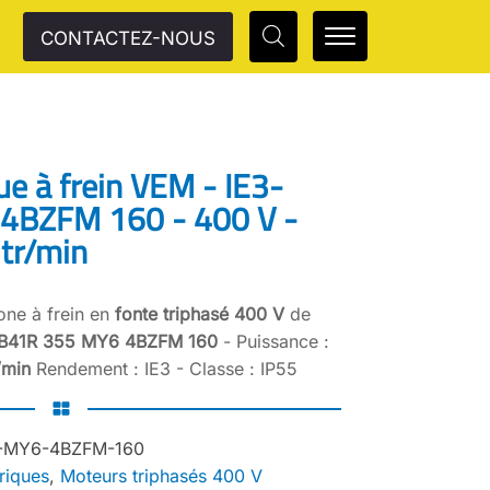
CONTACTEZ-NOUS
ue à frein VEM - IE3-
4BZFM 160 - 400 V -
tr/min
one à frein en
fonte triphasé 400 V
de
-B41R 355 MY6 4BZFM 160
- Puissance :
/min
Rendement : IE3 - Classe : IP55
-MY6-4BZFM-160
riques
,
Moteurs triphasés 400 V