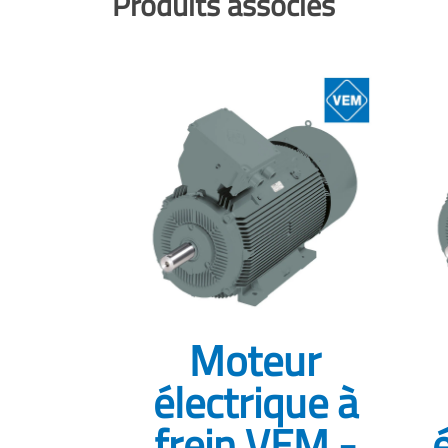
Produits associés
Moteur
électrique à
frein VEM -