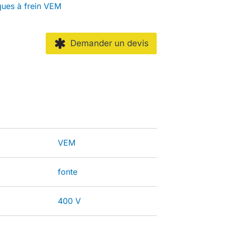
ques à frein VEM
Demander un devis
VEM
fonte
400 V