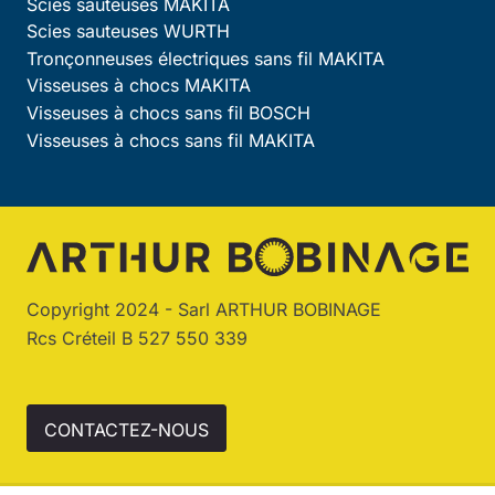
Scies sauteuses MAKITA
Scies sauteuses WURTH
Tronçonneuses électriques sans fil MAKITA
Visseuses à chocs MAKITA
Visseuses à chocs sans fil BOSCH
Visseuses à chocs sans fil MAKITA
Copyright 2024 - Sarl ARTHUR BOBINAGE
Rcs Créteil B 527 550 339
CONTACTEZ-NOUS