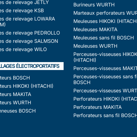
s de relevage JETLY
Burineurs WURTH
s de relevage KSB
Marteaux perforateurs WU
s de relevage LOWARA
Meuleuses HIKOKI (HITACH
M)
Meuleuses MAKITA
s de relevage PEDROLLO
Meuleuses sans fil BOSCH
s de relevage SALMSON
Meuleuses WURTH
s de relevage WILO
Perceuses-visseuses HIKOK
(HITACHI)
LLAGES ÉLECTROPORTATIFS
Perceuses-visseuses MAKI
Perceuses-visseuses sans fi
ateurs BOSCH
BOSCH
teurs HIKOKI (HITACHI)
Perceuses-visseuses WUR
ateurs MAKITA
Perforateurs HIKOKI (HITAC
ateurs WURTH
Perforateurs MAKITA
nneuses BOSCH
Perforateurs sans fil BOSC