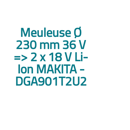
Meuleuse Ø
230 mm 36 V
=> 2 x 18 V Li-
Ion MAKITA -
DGA901T2U2