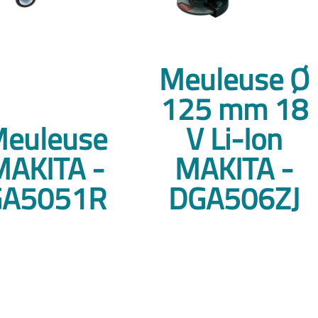
Meuleuse Ø
125 mm 18
euleuse
V Li-Ion
MAKITA -
MAKITA -
GA5051R
DGA506ZJ