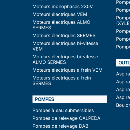
Pompe
Moteurs monophasés 230V
Pompe
Moteurs électriques VEM
Pompe
Moteurs électriques ALMO
(XYLE
SERMES
Pompe
Moteurs électriques SERMES
Pompe
Moteurs électriques bi-vitesse
Pompe
VEM
Moteurs électriques bi-vitesse
ALMO SERMES
OUTI
Moteurs électriques à frein VEM
Aspir
Moteurs électriques à frein
Aspira
SERMES
Aspir
Aspir
POMPES
Boulo
Pompes à eau submersibles
Pompes de relevage CALPEDA
Pompes de relevage DAB