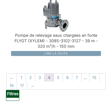
Pompe de relevage eaux chargées en fonte
FLYGT (XYLEM) - 3085-3102-3127 - 39 m -
320 m³/h - 150 mm
LIRE LA SUITE
←
1
2
3
4
5
6
7
…
15
16
17
→
Filtres