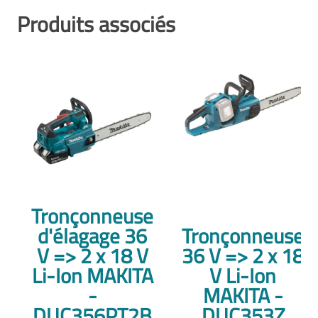
Produits associés
Tronçonneuse
d'élagage 36
Tronçonneuse
V => 2 x 18 V
36 V => 2 x 18
Li-Ion MAKITA
V Li-Ion
-
MAKITA -
DUC356PT2B
DUC353Z