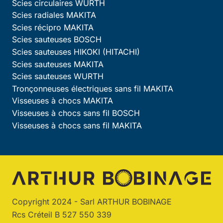
Scies circulaires WURTH
Scies radiales MAKITA
Scies récipro MAKITA
Scies sauteuses BOSCH
Scies sauteuses HIKOKI (HITACHI)
Scies sauteuses MAKITA
Scies sauteuses WURTH
Tronçonneuses électriques sans fil MAKITA
Visseuses à chocs MAKITA
Visseuses à chocs sans fil BOSCH
Visseuses à chocs sans fil MAKITA
Copyright 2024 - Sarl ARTHUR BOBINAGE
Rcs Créteil B 527 550 339