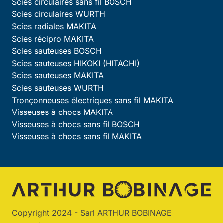
Scies circulaires sans fil BOSCH
Scies circulaires WURTH
Scies radiales MAKITA
Scies récipro MAKITA
Scies sauteuses BOSCH
Scies sauteuses HIKOKI (HITACHI)
Scies sauteuses MAKITA
Scies sauteuses WURTH
Tronçonneuses électriques sans fil MAKITA
Visseuses à chocs MAKITA
Visseuses à chocs sans fil BOSCH
Visseuses à chocs sans fil MAKITA
Copyright 2024 - Sarl ARTHUR BOBINAGE