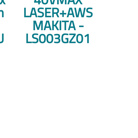
n
LASER+AWS
-
MAKITA -
U
LS003GZ01