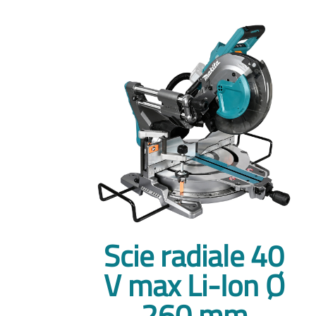
Scie radiale 40
V max Li-Ion Ø
260 mm