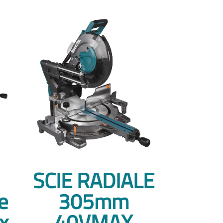
SCIE RADIALE
e
305mm
x
40VMAX