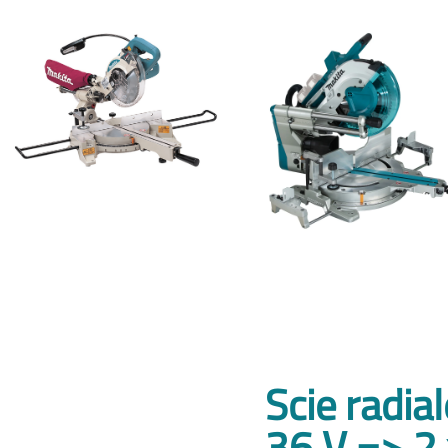
Scie radial
36 V => 2 