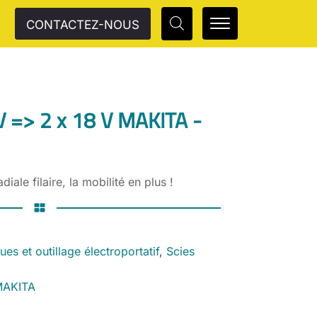
CONTACTEZ-NOUS
 V => 2 x 18 V MAKITA -
iale filaire, la mobilité en plus !
ques et outillage électroportatif
,
Scies
 MAKITA