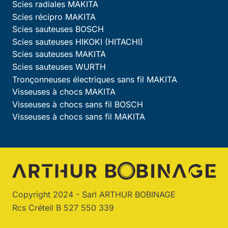
Scies radiales MAKITA
Scies récipro MAKITA
Scies sauteuses BOSCH
Scies sauteuses HIKOKI (HITACHI)
Scies sauteuses MAKITA
Scies sauteuses WURTH
Tronçonneuses électriques sans fil MAKITA
Visseuses à chocs MAKITA
Visseuses à chocs sans fil BOSCH
Visseuses à chocs sans fil MAKITA
Copyright 2024 - Sarl ARTHUR BOBINAGE
Rcs Créteil B 527 550 339