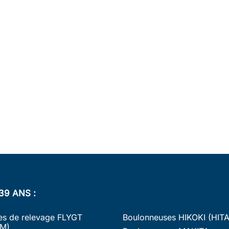
39 ANS :
s de relevage FLYGT
Boulonneuses HIKOKI (HIT
M)