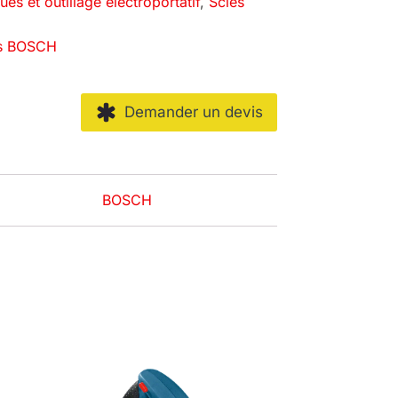
ques et outillage électroportatif
,
Scies
res BOSCH
Demander un devis
BOSCH