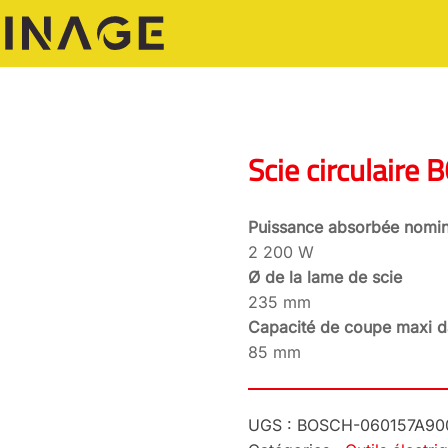
Scie circulaire
Puissance absorbée nomin
2 200 W
Ø de la lame de scie
235 mm
Capacité de coupe maxi da
85 mm
UGS :
BOSCH-060157A90