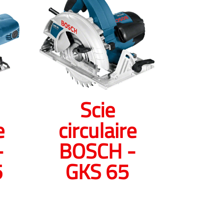
Scie
e
circulaire
-
BOSCH -
5
GKS 65