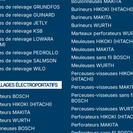
Boulonneuses MAKITA
s de relevage GRUNDFOS
Burineurs HIKOKI (HITACHI)
s de relevage GUINARD
Burineurs MAKITA
s de relevage JETLY
Burineurs WURTH
s de relevage KSB
Marteaux perforateurs WU
s de relevage LOWARA
Meuleuses HIKOKI (HITACH
M)
Meuleuses MAKITA
s de relevage PEDROLLO
Meuleuses sans fil BOSCH
s de relevage SALMSON
Meuleuses WURTH
s de relevage WILO
Perceuses-visseuses HIKOK
(HITACHI)
LLAGES ÉLECTROPORTATIFS
Perceuses-visseuses MAKI
Perceuses-visseuses sans fi
ateurs BOSCH
BOSCH
teurs HIKOKI (HITACHI)
Perceuses-visseuses WUR
ateurs MAKITA
Perforateurs HIKOKI (HITAC
ateurs WURTH
Perforateurs MAKITA
nneuses BOSCH
Perforateurs sans fil BOSC