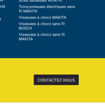
TH
Scies sauteuses WURTH
HI)
Tronçonneuses électriques sans
fil MAKITA
Visseuses à chocs MAKITA
H
Visseuses à chocs sans fil
BOSCH
Visseuses à chocs sans fil
MAKITA
CONTACTEZ-NOUS