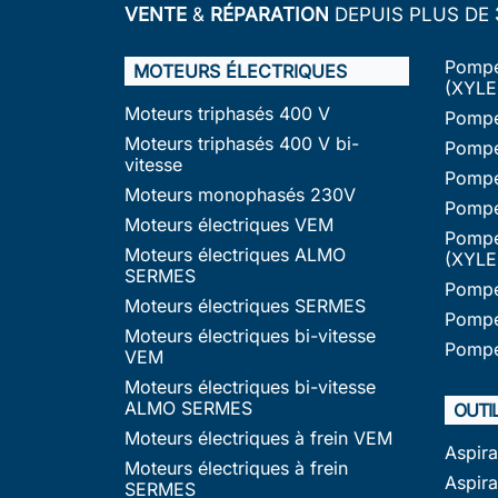
VENTE
&
RÉPARATION
DEPUIS PLUS DE
Pompe
MOTEURS ÉLECTRIQUES
(XYLE
Moteurs triphasés 400 V
Pompe
Moteurs triphasés 400 V bi-
Pompe
vitesse
Pompe
Moteurs monophasés 230V
Pompe
Moteurs électriques VEM
Pompe
Moteurs électriques ALMO
(XYLE
SERMES
Pompe
Moteurs électriques SERMES
Pompe
Moteurs électriques bi-vitesse
Pompe
VEM
Moteurs électriques bi-vitesse
ALMO SERMES
OUTI
Moteurs électriques à frein VEM
Aspir
Moteurs électriques à frein
Aspira
SERMES