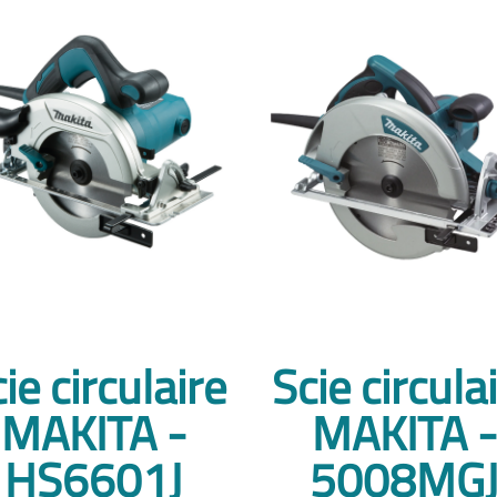
ie circulaire
Scie circula
MAKITA -
MAKITA -
HS6601J
5008MG