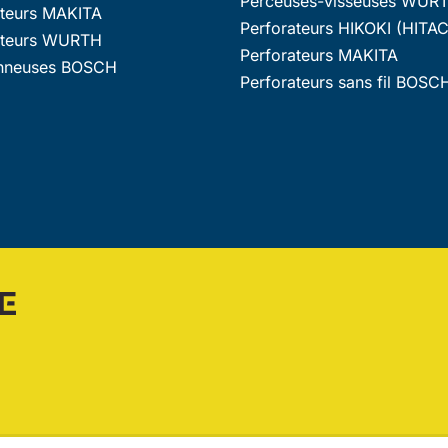
Perceuses-visseuses WUR
ateurs MAKITA
Perforateurs HIKOKI (HITAC
ateurs WURTH
Perforateurs MAKITA
nneuses BOSCH
Perforateurs sans fil BOSC