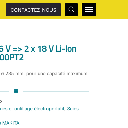
CONTACTEZ-NOUS
36 V => 2 x 18 V Li-Ion
900PT2
 en ø 235 mm, pour une capacité maximum
2
ques et outillage électroportatif
,
Scies
es MAKITA