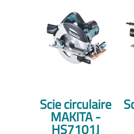
Scie circulaire
Sc
MAKITA -
HS7101J