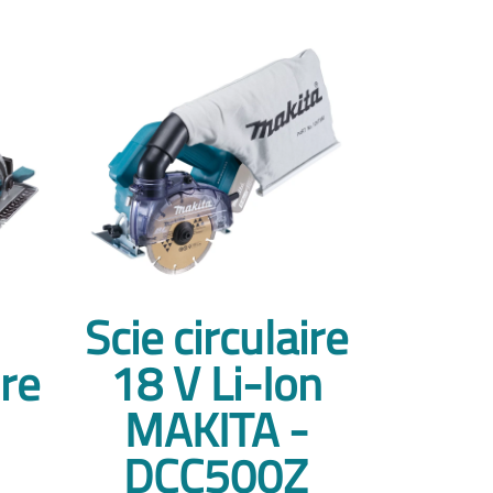
Scie circulaire
ire
18 V Li-Ion
MAKITA -
J
DCC500Z