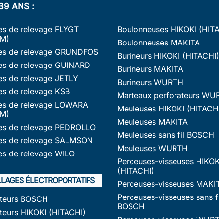
39 ANS :
s de relevage FLYGT
Boulonneuses HIKOKI (HIT
M)
Boulonneuses MAKITA
s de relevage GRUNDFOS
Burineurs HIKOKI (HITACHI)
s de relevage GUINARD
Burineurs MAKITA
s de relevage JETLY
Burineurs WURTH
s de relevage KSB
Marteaux perforateurs WU
s de relevage LOWARA
Meuleuses HIKOKI (HITACH
M)
Meuleuses MAKITA
s de relevage PEDROLLO
Meuleuses sans fil BOSCH
s de relevage SALMSON
Meuleuses WURTH
s de relevage WILO
Perceuses-visseuses HIKOK
(HITACHI)
LLAGES ÉLECTROPORTATIFS
Perceuses-visseuses MAKI
Perceuses-visseuses sans fi
ateurs BOSCH
BOSCH
teurs HIKOKI (HITACHI)