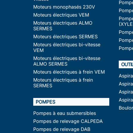
Pompe
Moteurs monophasés 230V
Pompe
Moteurs électriques VEM
Pompe
Moteurs électriques ALMO
(XYLE
SERMES
Pompe
Moteurs électriques SERMES
Pompe
Moteurs électriques bi-vitesse
Pompe
VEM
Moteurs électriques bi-vitesse
ALMO SERMES
OUTI
Moteurs électriques à frein VEM
Aspir
Moteurs électriques à frein
Aspira
SERMES
Aspir
Aspir
POMPES
Boulo
Pompes à eau submersibles
Pompes de relevage CALPEDA
Pompes de relevage DAB