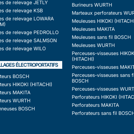
s de relevage JETLY
Burineurs WURTH
s de relevage KSB
Marteaux perforateurs WU
s de relevage LOWARA
Meuleuses HIKOKI (HITACH
M)
Meuleuses MAKITA
s de relevage PEDROLLO
Meuleuses sans fil BOSCH
s de relevage SALMSON
Meuleuses WURTH
s de relevage WILO
Perceuses-visseuses HIKOK
(HITACHI)
LLAGES ÉLECTROPORTATIFS
Perceuses-visseuses MAKI
Perceuses-visseuses sans fi
ateurs BOSCH
BOSCH
teurs HIKOKI (HITACHI)
Perceuses-visseuses WUR
ateurs MAKITA
Perforateurs HIKOKI (HITAC
ateurs WURTH
Perforateurs MAKITA
nneuses BOSCH
Perforateurs sans fil BOSC