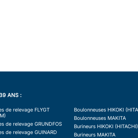
39 ANS :
s de relevage FLYGT
Boulonneuses HIKOKI (HIT
M)
Boulonneuses MAKITA
s de relevage GRUNDFOS
Burineurs HIKOKI (HITACHI)
s de relevage GUINARD
Burineurs MAKITA