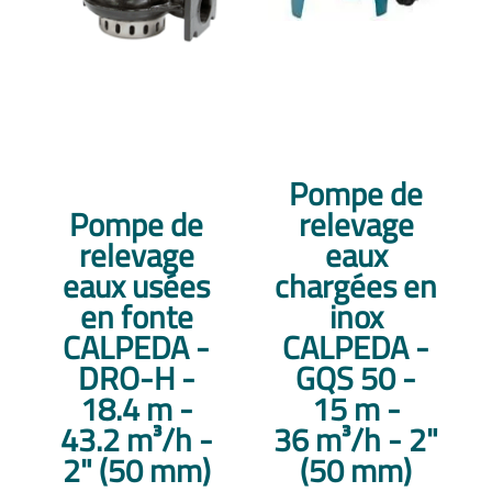
Pompe de
Pompe de
relevage
relevage
eaux
eaux usées
chargées en
en fonte
inox
CALPEDA -
CALPEDA -
DRO-H -
GQS 50 -
18.4 m -
15 m -
43.2 m³/h -
36 m³/h - 2"
2" (50 mm)
(50 mm)