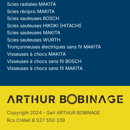
Scies radiales MAKITA
Scies récipro MAKITA
Scies sauteuses BOSCH
Scies sauteuses HIKOKI (HITACHI)
Scies sauteuses MAKITA
Scies sauteuses WURTH
Tronçonneuses électriques sans fil MAKITA
Visseuses à chocs MAKITA
Visseuses à chocs sans fil BOSCH
Visseuses à chocs sans fil MAKITA
Copyright 2024 - Sarl ARTHUR BOBINAGE
Rcs Créteil B 527 550 339