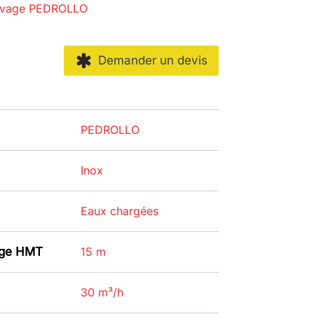
evage PEDROLLO
Demander un devis
PEDROLLO
Inox
Eaux chargées
age HMT
15 m
30 m³/h