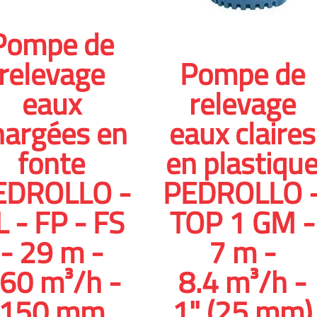
Pompe de
relevage
Pompe de
eaux
relevage
hargées en
eaux claires
fonte
en plastiqu
EDROLLO -
PEDROLLO 
L - FP - FS
TOP 1 GM -
- 29 m -
7 m -
60 m³/h -
8.4 m³/h -
150 mm
1" (25 mm)