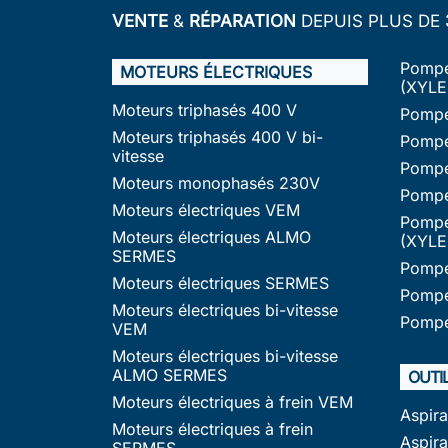
VENTE
&
RÉPARATION
DEPUIS PLUS DE
Pompe
MOTEURS ÉLECTRIQUES
(XYLE
Moteurs triphasés 400 V
Pompe
Moteurs triphasés 400 V bi-
Pompe
vitesse
Pompe
Moteurs monophasés 230V
Pompe
Moteurs électriques VEM
Pompe
Moteurs électriques ALMO
(XYLE
SERMES
Pompe
Moteurs électriques SERMES
Pompe
Moteurs électriques bi-vitesse
Pompe
VEM
Moteurs électriques bi-vitesse
ALMO SERMES
OUTI
Moteurs électriques à frein VEM
Aspir
Moteurs électriques à frein
Aspira
SERMES