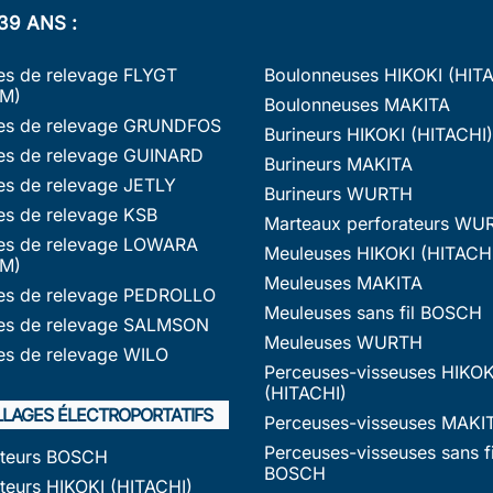
39 ANS :
s de relevage FLYGT
Boulonneuses HIKOKI (HIT
M)
Boulonneuses MAKITA
s de relevage GRUNDFOS
Burineurs HIKOKI (HITACHI)
s de relevage GUINARD
Burineurs MAKITA
s de relevage JETLY
Burineurs WURTH
s de relevage KSB
Marteaux perforateurs WU
s de relevage LOWARA
Meuleuses HIKOKI (HITACH
M)
Meuleuses MAKITA
s de relevage PEDROLLO
Meuleuses sans fil BOSCH
s de relevage SALMSON
Meuleuses WURTH
s de relevage WILO
Perceuses-visseuses HIKOK
(HITACHI)
LLAGES ÉLECTROPORTATIFS
Perceuses-visseuses MAKI
Perceuses-visseuses sans fi
ateurs BOSCH
BOSCH
teurs HIKOKI (HITACHI)