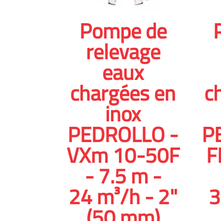
Pompe de
relevage
eaux
chargées en
c
inox
PEDROLLO -
P
VXm 10-50F
F
- 7.5 m -
24 m³/h - 2"
3
(50 mm)