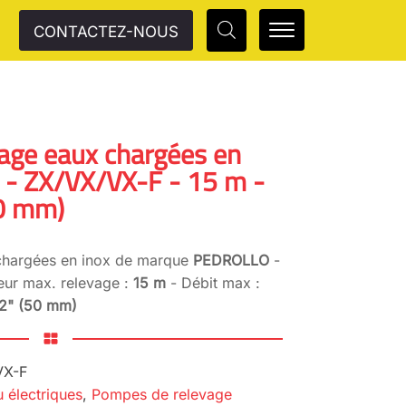
CONTACTEZ-NOUS
age eaux chargées en
- ZX/VX/VX-F - 15 m -
50 mm)
hargées en inox de marque
PEDROLLO
-
eur max. relevage :
15 m
- Débit max :
2" (50 mm)
VX-F
 électriques
,
Pompes de relevage