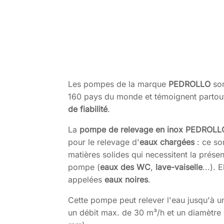
Les pompes de la marque
PEDROLLO
son
160 pays du monde et témoignent partou
de fiabilité
.
La
pompe de relevage en inox PEDROLL
pour le relevage d'
eaux chargées
: ce so
matières solides qui necessitent la prés
pompe (
eaux des WC
,
lave-vaiselle
...).
appelées
eaux noires
.
Cette pompe peut relever l'eau jusqu'à u
un débit max. de 30 m³/h et un diamètre