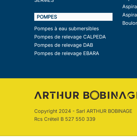
Aspir
Aspir
POMPES
Boulo
Pompes à eau submersibles
Pompes de relevage CALPEDA
Pompes de relevage DAB
Pompes de relevage EBARA
Copyright 2024 - Sarl ARTHUR BOBINAGE
Rcs Créteil B 527 550 339