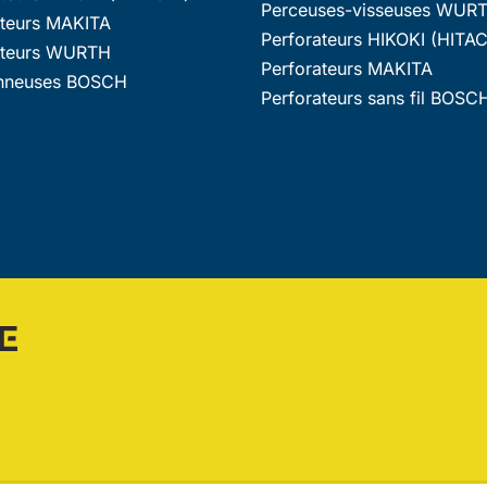
Perceuses-visseuses WUR
ateurs MAKITA
Perforateurs HIKOKI (HITAC
ateurs WURTH
Perforateurs MAKITA
nneuses BOSCH
Perforateurs sans fil BOSC