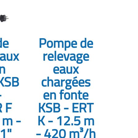
de
Pompe de
eaux
relevage
n
eaux
 KSB
chargées
-
en fonte
 F
KSB - ERT
 m -
K - 12.5 m
 1"
- 420 m³/h