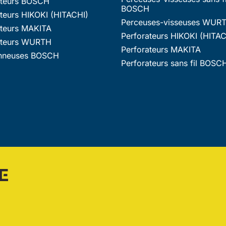
ateurs BOSCH
BOSCH
teurs HIKOKI (HITACHI)
Perceuses-visseuses WUR
ateurs MAKITA
Perforateurs HIKOKI (HITAC
ateurs WURTH
Perforateurs MAKITA
nneuses BOSCH
Perforateurs sans fil BOSC