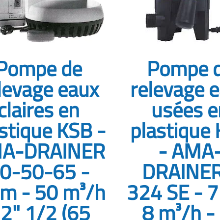
Pompe de
Pompe 
levage eaux
relevage 
claires en
usées e
stique KSB -
plastique
A-DRAINER
- AMA
0-50-65 -
DRAINER
 m - 50 m³/h
324 SE - 7
 2" 1/2 (65
8 m³/h -