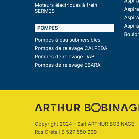
Aspir
Moteurs électriques à frein
Aspira
SERMES
Aspir
Aspir
POMPES
Boulo
Pompes à eau submersibles
Pompes de relevage CALPEDA
Pompes de relevage DAB
Pompes de relevage EBARA
Copyright 2024 - Sarl ARTHUR BOBINAGE
Rcs Créteil B 527 550 339