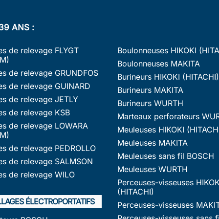
39 ANS :
s de relevage FLYGT
Boulonneuses HIKOKI (HIT
M)
Boulonneuses MAKITA
s de relevage GRUNDFOS
Burineurs HIKOKI (HITACHI)
s de relevage GUINARD
Burineurs MAKITA
s de relevage JETLY
Burineurs WURTH
s de relevage KSB
Marteaux perforateurs WU
s de relevage LOWARA
Meuleuses HIKOKI (HITACH
M)
Meuleuses MAKITA
s de relevage PEDROLLO
Meuleuses sans fil BOSCH
s de relevage SALMSON
Meuleuses WURTH
s de relevage WILO
Perceuses-visseuses HIKOK
(HITACHI)
LLAGES ÉLECTROPORTATIFS
Perceuses-visseuses MAKI
Perceuses-visseuses sans fi