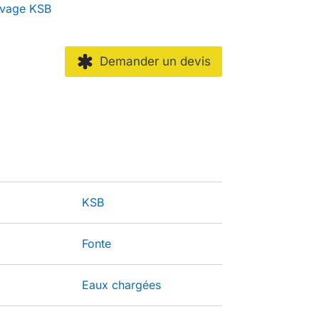
evage KSB
Demander un devis
KSB
Fonte
Eaux chargées