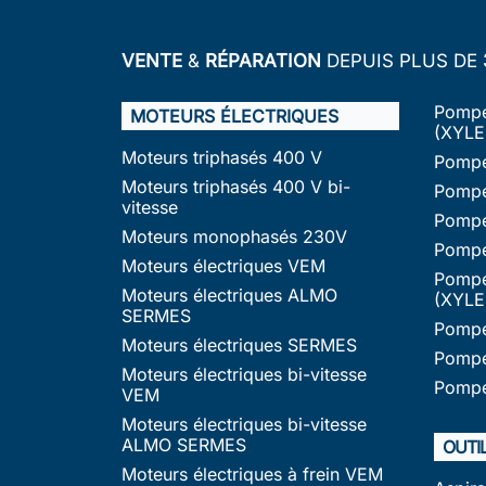
VENTE
&
RÉPARATION
DEPUIS PLUS DE
Pompe
MOTEURS ÉLECTRIQUES
(XYLE
Moteurs triphasés 400 V
Pompe
Moteurs triphasés 400 V bi-
Pompe
vitesse
Pompe
Moteurs monophasés 230V
Pompe
Moteurs électriques VEM
Pompe
Moteurs électriques ALMO
(XYLE
SERMES
Pompe
Moteurs électriques SERMES
Pompe
Moteurs électriques bi-vitesse
Pompe
VEM
Moteurs électriques bi-vitesse
ALMO SERMES
OUTI
Moteurs électriques à frein VEM