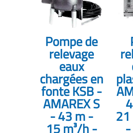
Pompe de
relevage
re
eaux
chargées en
pla
fonte KSB -
AM
AMAREX S
4
- 43 m -
21
15 m³/h -
-