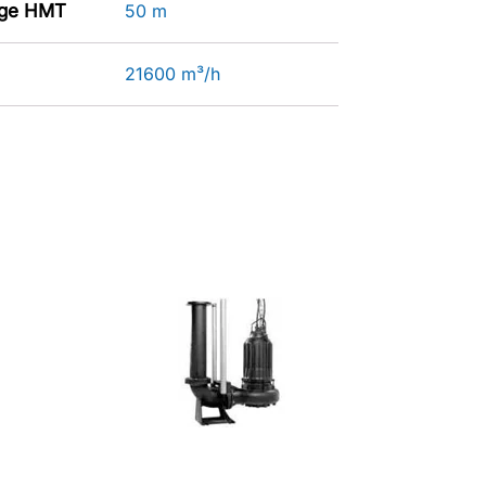
age HMT
50 m
21600 m³/h