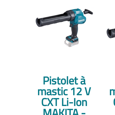
Pistolet à
mastic 12 V
m
CXT Li-Ion
MAKITA -