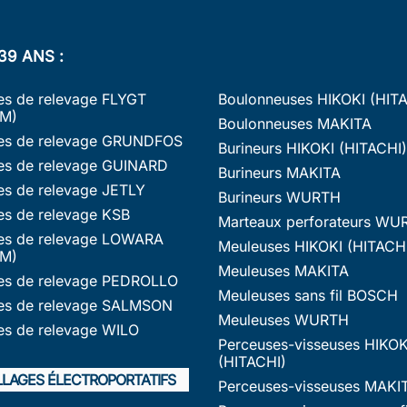
39 ANS :
s de relevage FLYGT
Boulonneuses HIKOKI (HIT
M)
Boulonneuses MAKITA
s de relevage GRUNDFOS
Burineurs HIKOKI (HITACHI)
s de relevage GUINARD
Burineurs MAKITA
s de relevage JETLY
Burineurs WURTH
s de relevage KSB
Marteaux perforateurs WU
s de relevage LOWARA
Meuleuses HIKOKI (HITACH
M)
Meuleuses MAKITA
s de relevage PEDROLLO
Meuleuses sans fil BOSCH
s de relevage SALMSON
Meuleuses WURTH
s de relevage WILO
Perceuses-visseuses HIKOK
(HITACHI)
LLAGES ÉLECTROPORTATIFS
Perceuses-visseuses MAKI