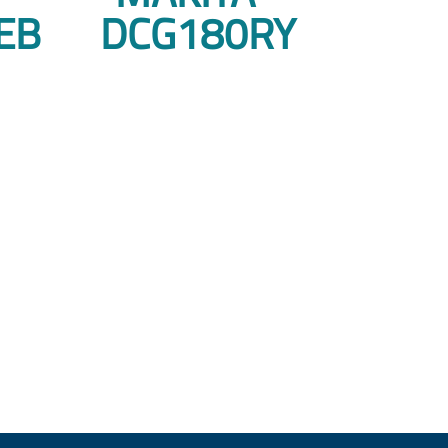
EB
DCG180RY