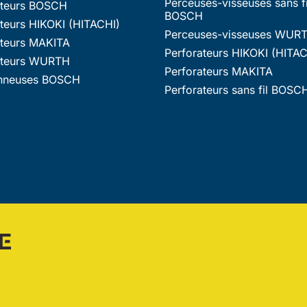
Perceuses-visseuses sans fi
ateurs BOSCH
BOSCH
teurs HIKOKI (HITACHI)
Perceuses-visseuses WUR
ateurs MAKITA
Perforateurs HIKOKI (HITAC
ateurs WURTH
Perforateurs MAKITA
nneuses BOSCH
Perforateurs sans fil BOSC