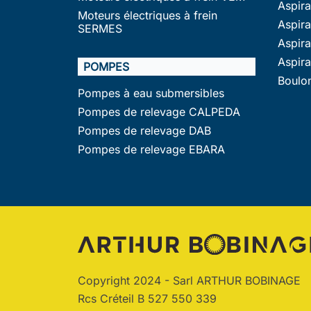
Aspir
Moteurs électriques à frein
Aspira
SERMES
Aspir
Aspir
POMPES
Boulo
Pompes à eau submersibles
Pompes de relevage CALPEDA
Pompes de relevage DAB
Pompes de relevage EBARA
Copyright 2024 - Sarl ARTHUR BOBINAGE
Rcs Créteil B 527 550 339