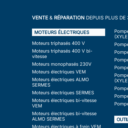
VENTE
&
RÉPARATION
DEPUIS PLUS DE
Pompe
MOTEURS ÉLECTRIQUES
(XYLE
Moteurs triphasés 400 V
Pompe
Moteurs triphasés 400 V bi-
Pompe
vitesse
Pompe
Moteurs monophasés 230V
Pompe
Moteurs électriques VEM
Pompe
Moteurs électriques ALMO
(XYLE
SERMES
Pompe
Moteurs électriques SERMES
Pompe
Moteurs électriques bi-vitesse
Pompe
VEM
Moteurs électriques bi-vitesse
ALMO SERMES
OUTI
Moteurs électriques à frein VEM