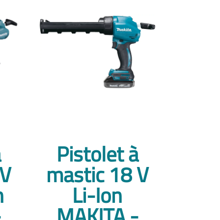
à
Pistolet à
 V
mastic 18 V
n
Li-Ion
-
MAKITA -