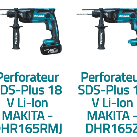
Perforateur
Perforate
DS-Plus 18
SDS-Plus 
V Li-Ion
V Li-Ion
MAKITA -
MAKITA 
HR165RMJ
DHR165