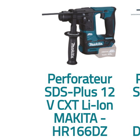
Perforateur
SDS-Plus 12
S
V CXT Li-Ion
MAKITA -
HR166DZ
D