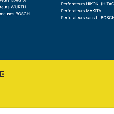
Perforateurs HIKOKI (HITAC
ateurs WURTH
Perforateurs MAKITA
nneuses BOSCH
Perforateurs sans fil BOSC