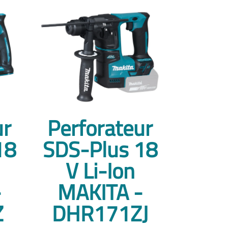
ur
Perforateur
18
SDS-Plus 18
V Li-Ion
-
MAKITA -
Z
DHR171ZJ