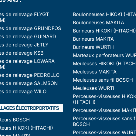
s de relevage FLYGT
Boulonneuses HIKOKI (HIT
M)
Boulonneuses MAKITA
s de relevage GRUNDFOS
Burineurs HIKOKI (HITACHI)
s de relevage GUINARD
Burineurs MAKITA
s de relevage JETLY
Burineurs WURTH
s de relevage KSB
Marteaux perforateurs WU
s de relevage LOWARA
Meuleuses HIKOKI (HITACH
M)
Meuleuses MAKITA
s de relevage PEDROLLO
Meuleuses sans fil BOSCH
s de relevage SALMSON
Meuleuses WURTH
s de relevage WILO
Perceuses-visseuses HIKOK
(HITACHI)
LLAGES ÉLECTROPORTATIFS
Perceuses-visseuses MAKI
Perceuses-visseuses sans fi
ateurs BOSCH
BOSCH
teurs HIKOKI (HITACHI)
Perceuses-visseuses WUR
ateurs MAKITA