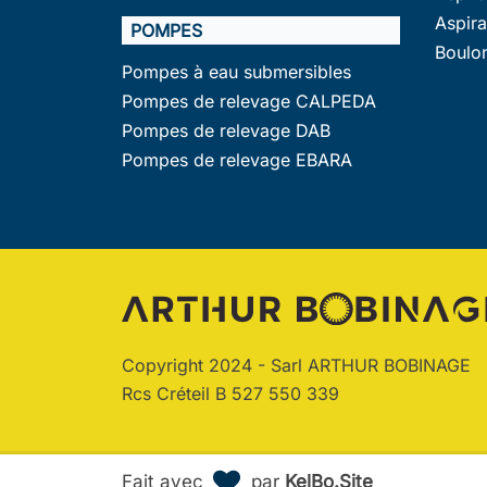
Aspir
POMPES
Boulo
Pompes à eau submersibles
Pompes de relevage CALPEDA
Pompes de relevage DAB
Pompes de relevage EBARA
Copyright 2024 - Sarl ARTHUR BOBINAGE
Rcs Créteil B 527 550 339
Fait avec
par
KelBo.Site