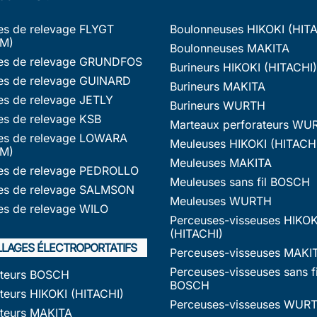
s de relevage FLYGT
Boulonneuses HIKOKI (HIT
M)
Boulonneuses MAKITA
s de relevage GRUNDFOS
Burineurs HIKOKI (HITACHI)
s de relevage GUINARD
Burineurs MAKITA
s de relevage JETLY
Burineurs WURTH
s de relevage KSB
Marteaux perforateurs WU
s de relevage LOWARA
Meuleuses HIKOKI (HITACH
M)
Meuleuses MAKITA
s de relevage PEDROLLO
Meuleuses sans fil BOSCH
s de relevage SALMSON
Meuleuses WURTH
s de relevage WILO
Perceuses-visseuses HIKOK
(HITACHI)
LLAGES ÉLECTROPORTATIFS
Perceuses-visseuses MAKI
Perceuses-visseuses sans fi
ateurs BOSCH
BOSCH
teurs HIKOKI (HITACHI)
Perceuses-visseuses WUR
ateurs MAKITA