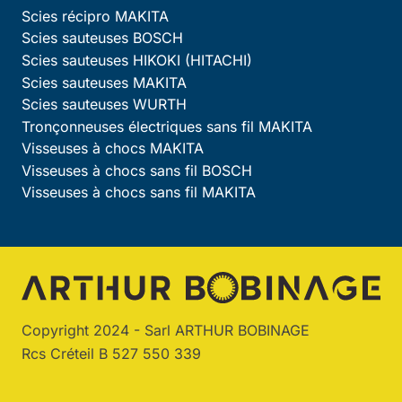
Scies récipro MAKITA
Scies sauteuses BOSCH
Scies sauteuses HIKOKI (HITACHI)
Scies sauteuses MAKITA
Scies sauteuses WURTH
Tronçonneuses électriques sans fil MAKITA
Visseuses à chocs MAKITA
Visseuses à chocs sans fil BOSCH
Visseuses à chocs sans fil MAKITA
Copyright 2024 - Sarl ARTHUR BOBINAGE
Rcs Créteil B 527 550 339