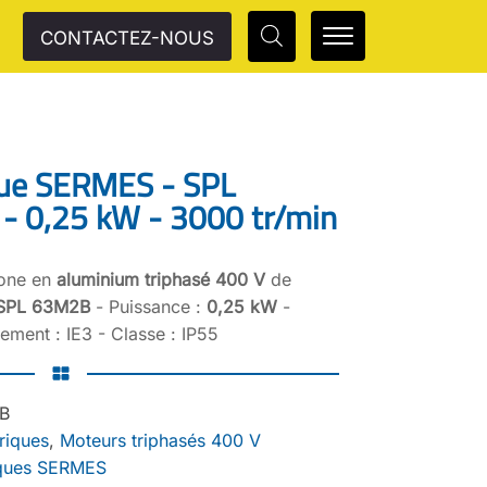
CONTACTEZ-NOUS
que SERMES - SPL
- 0,25 kW - 3000 tr/min
rone en
aluminium triphasé 400 V
de
SPL 63M2B
- Puissance :
0,25 kW
-
ment : IE3 - Classe : IP55
B
riques
,
Moteurs triphasés 400 V
iques SERMES