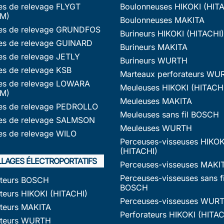
s de relevage FLYGT
Boulonneuses HIKOKI (HIT
M)
Boulonneuses MAKITA
s de relevage GRUNDFOS
Burineurs HIKOKI (HITACHI)
s de relevage GUINARD
Burineurs MAKITA
s de relevage JETLY
Burineurs WURTH
s de relevage KSB
Marteaux perforateurs WU
s de relevage LOWARA
Meuleuses HIKOKI (HITACH
M)
Meuleuses MAKITA
s de relevage PEDROLLO
Meuleuses sans fil BOSCH
s de relevage SALMSON
Meuleuses WURTH
s de relevage WILO
Perceuses-visseuses HIKOK
(HITACHI)
LLAGES ÉLECTROPORTATIFS
Perceuses-visseuses MAKI
Perceuses-visseuses sans fi
ateurs BOSCH
BOSCH
teurs HIKOKI (HITACHI)
Perceuses-visseuses WUR
ateurs MAKITA
Perforateurs HIKOKI (HITAC
ateurs WURTH