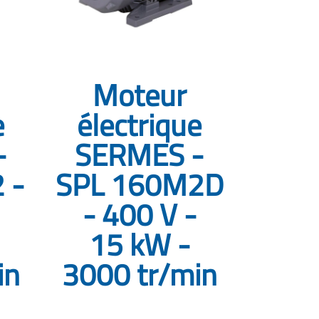
Moteur
e
électrique
-
SERMES -
 -
SPL 160M2D
- 400 V -
15 kW -
in
3000 tr/min