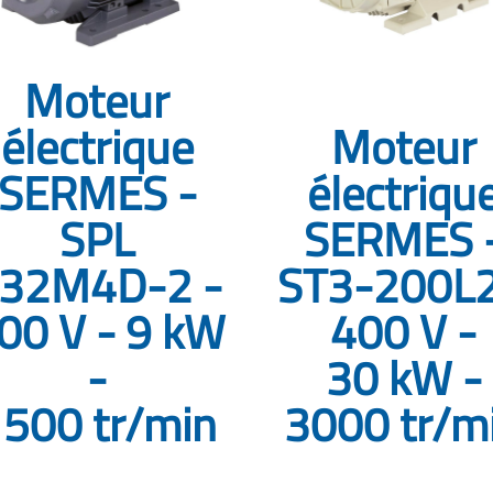
Moteur
électrique
Moteur
SERMES -
électriqu
SPL
SERMES 
32M4D-2 -
ST3-200L2
00 V - 9 kW
400 V -
-
30 kW -
500 tr/min
3000 tr/m