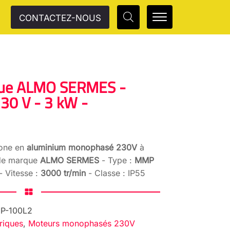
CONTACTEZ-NOUS
ique ALMO SERMES -
0 V - 3 kW -
rone en
aluminium monophasé 230V
à
de marque
ALMO SERMES
- Type :
MMP
- Vitesse :
3000 tr/min
- Classe : IP55
P-100L2
riques
,
Moteurs monophasés 230V