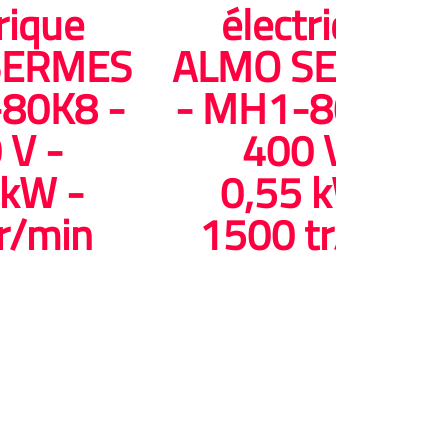
rique
électrique
SERMES
ALMO SERMES
80K8 -
- MH1-80 K4 -
 V -
400 V -
 kW -
0,55 kW -
r/min
1500 tr/min