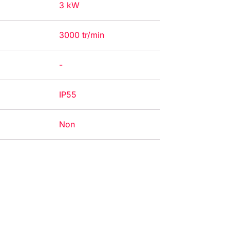
3 kW
3000 tr/min
-
IP55
Non