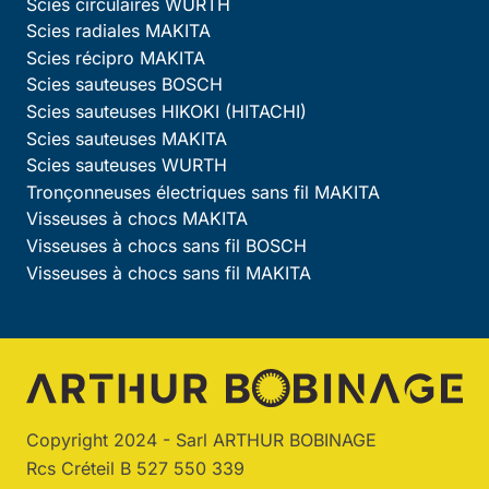
Scies circulaires WURTH
Scies radiales MAKITA
Scies récipro MAKITA
Scies sauteuses BOSCH
Scies sauteuses HIKOKI (HITACHI)
Scies sauteuses MAKITA
Scies sauteuses WURTH
Tronçonneuses électriques sans fil MAKITA
Visseuses à chocs MAKITA
Visseuses à chocs sans fil BOSCH
Visseuses à chocs sans fil MAKITA
Copyright 2024 - Sarl ARTHUR BOBINAGE
Rcs Créteil B 527 550 339