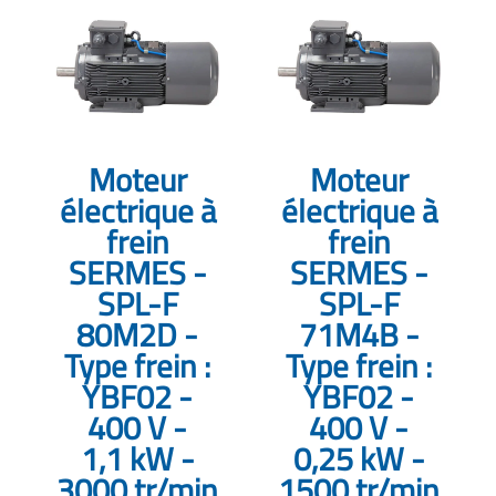
Moteur
Moteur
électrique à
électrique à
frein
frein
SERMES -
SERMES -
SPL-F
SPL-F
80M2D -
71M4B -
Type frein :
Type frein :
YBF02 -
YBF02 -
400 V -
400 V -
1,1 kW -
0,25 kW -
3000 tr/min
1500 tr/min