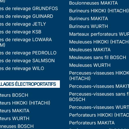
M)
Boulonneuses MAKITA
s de relevage GRUNDFOS
Burineurs HIKOKI (HITACHI)
s de relevage GUINARD
Burineurs MAKITA
s de relevage JETLY
Burineurs WURTH
s de relevage KSB
Marteaux perforateurs WU
s de relevage LOWARA
Meuleuses HIKOKI (HITACH
M)
Meuleuses MAKITA
s de relevage PEDROLLO
Meuleuses sans fil BOSCH
s de relevage SALMSON
Meuleuses WURTH
s de relevage WILO
Perceuses-visseuses HIKOK
(HITACHI)
LLAGES ÉLECTROPORTATIFS
Perceuses-visseuses MAKI
Perceuses-visseuses sans fi
ateurs BOSCH
BOSCH
teurs HIKOKI (HITACHI)
Perceuses-visseuses WUR
ateurs MAKITA
Perforateurs HIKOKI (HITAC
ateurs WURTH
Perforateurs MAKITA
nneuses BOSCH