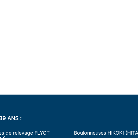
39 ANS :
s de relevage FLYGT
Boulonneuses HIKOKI (HIT