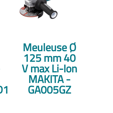
Meuleuse Ø
125 mm 40
V max Li-Ion
MAKITA -
D1
GA005GZ