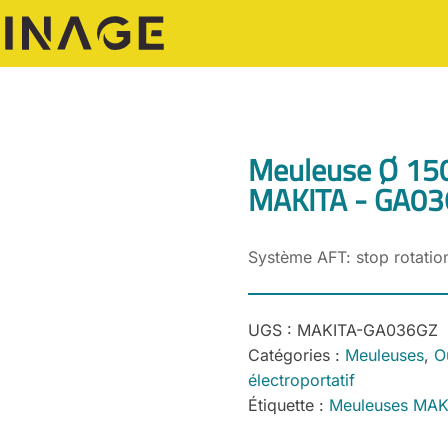
Meuleuse Ø 150
MAKITA - GA0
Système AFT: stop rotation
UGS :
MAKITA-GA036GZ
Catégories :
Meuleuses
,
Ou
électroportatif
Étiquette :
Meuleuses MAK