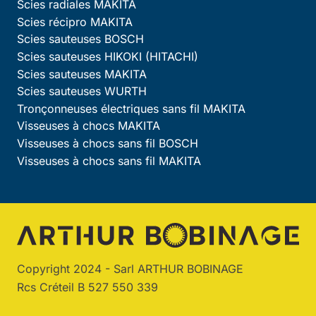
Scies radiales MAKITA
Scies récipro MAKITA
Scies sauteuses BOSCH
Scies sauteuses HIKOKI (HITACHI)
Scies sauteuses MAKITA
Scies sauteuses WURTH
Tronçonneuses électriques sans fil MAKITA
Visseuses à chocs MAKITA
Visseuses à chocs sans fil BOSCH
Visseuses à chocs sans fil MAKITA
Copyright 2024 - Sarl ARTHUR BOBINAGE
Rcs Créteil B 527 550 339