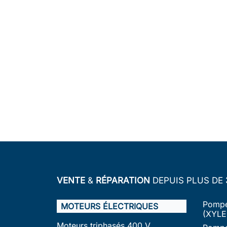
VENTE
&
RÉPARATION
DEPUIS PLUS DE
Pompe
MOTEURS ÉLECTRIQUES
(XYLE
Moteurs triphasés 400 V