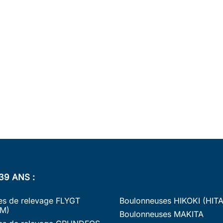
39 ANS :
s de relevage FLYGT
Boulonneuses HIKOKI (HIT
M)
Boulonneuses MAKITA