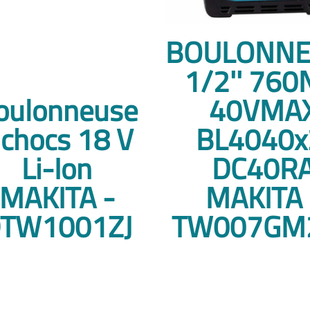
BOULONNE
1/2'' 76
oulonneuse
40VMA
 chocs 18 V
BL4040x
Li-Ion
DC40R
MAKITA -
MAKITA 
TW1001ZJ
TW007GM