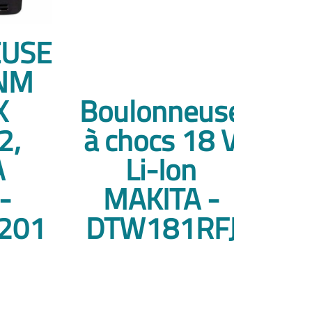
USE
0NM
X
Boulonneuse
2,
à chocs 18 V
A
Li-Ion
-
MAKITA -
201
DTW181RFJ