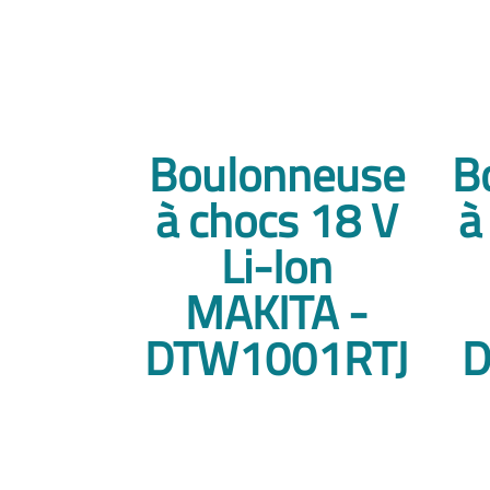
Boulonneuse
B
à chocs 18 V
à
Li-Ion
MAKITA -
DTW1001RTJ
D