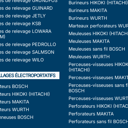
s de relevage GRUNDFOS
Burineurs HIKOKI (HITACHI)
s de relevage GUINARD
Burineurs MAKITA
s de relevage JETLY
Burineurs WURTH
s de relevage KSB
Marteaux perforateurs WU
s de relevage LOWARA
Meuleuses HIKOKI (HITACH
M)
Meuleuses MAKITA
s de relevage PEDROLLO
Meuleuses sans fil BOSCH
s de relevage SALMSON
Meuleuses WURTH
s de relevage WILO
Perceuses-visseuses HIKOK
(HITACHI)
LLAGES ÉLECTROPORTATIFS
Perceuses-visseuses MAKI
Perceuses-visseuses sans fi
ateurs BOSCH
BOSCH
teurs HIKOKI (HITACHI)
Perceuses-visseuses WUR
ateurs MAKITA
Perforateurs HIKOKI (HITAC
ateurs WURTH
Perforateurs MAKITA
nneuses BOSCH
Perforateurs sans fil BOSC