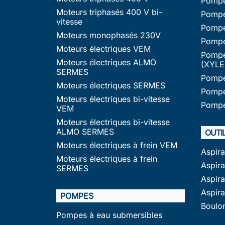
Pompe
Moteurs triphasés 400 V bi-
Pompe
vitesse
Pompe
Moteurs monophasés 230V
Pompe
Moteurs électriques VEM
Pompe
Moteurs électriques ALMO
(XYLE
SERMES
Pompe
Moteurs électriques SERMES
Pompe
Moteurs électriques bi-vitesse
Pompe
VEM
Moteurs électriques bi-vitesse
ALMO SERMES
OUTI
Moteurs électriques à frein VEM
Aspir
Moteurs électriques à frein
Aspira
SERMES
Aspir
Aspir
POMPES
Boulo
Pompes à eau submersibles