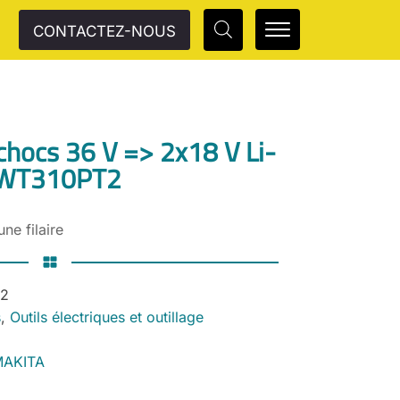
CONTACTEZ-NOUS
chocs 36 V => 2x18 V Li-
DWT310PT2
ne filaire
2
s
,
Outils électriques et outillage
MAKITA