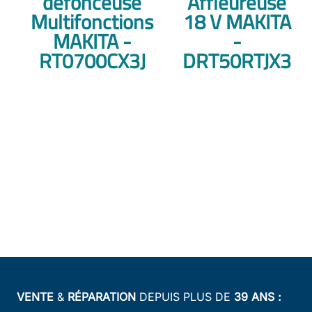
défonceuse
Affleureuse
Multifonctions
18 V MAKITA
MAKITA -
-
RT0700CX3J
DRT50RTJX3
VENTE
&
RÉPARATION
DEPUIS PLUS DE
39 ANS :